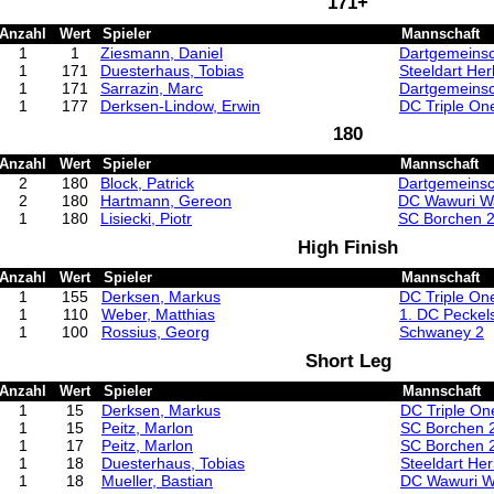
171+
Anzahl
Wert
Spieler
Mannschaft
1
1
Ziesmann, Daniel
Dartgemeinsc
1
171
Duesterhaus, Tobias
Steeldart He
1
171
Sarrazin, Marc
Dartgemeinsc
1
177
Derksen-Lindow, Erwin
DC Triple On
180
Anzahl
Wert
Spieler
Mannschaft
2
180
Block, Patrick
Dartgemeinsc
2
180
Hartmann, Gereon
DC Wawuri Wa
1
180
Lisiecki, Piotr
SC Borchen 
High Finish
Anzahl
Wert
Spieler
Mannschaft
1
155
Derksen, Markus
DC Triple On
1
110
Weber, Matthias
1. DC Peckel
1
100
Rossius, Georg
Schwaney 2
Short Leg
Anzahl
Wert
Spieler
Mannschaft
1
15
Derksen, Markus
DC Triple On
1
15
Peitz, Marlon
SC Borchen 
1
17
Peitz, Marlon
SC Borchen 
1
18
Duesterhaus, Tobias
Steeldart He
1
18
Mueller, Bastian
DC Wawuri Wa