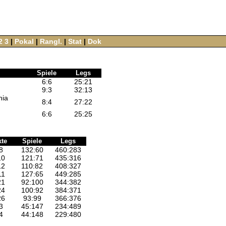
2
3
‌ |‌
Pokal
‌ |‌
Rangl.
‌ |‌
Stat
‌ |‌
Dok
Spiele
Legs
6
:
6
25
:
21
9
:
3
32
:
13
nia
8
:
4
27
:
22
6
:
6
25
:
25
te
Spiele
Legs
8
132:60
460:283
10
121:71
435:316
12
110:82
408:327
11
127:65
449:285
21
92:100
344:382
24
100:92
384:371
26
93:99
366:376
3
45:147
234:489
4
44:148
229:480