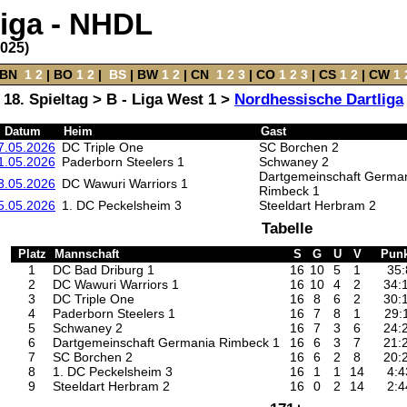
liga - NHDL
2025)
BN
‌
1
2
|
BO
‌
1
2
|
‌
BS
|
BW
‌
1
2
‌ |
CN
‌
1
2
3
|
CO
‌
1
2
3
|
CS
‌
1
2
|
CW
‌
1
18. Spieltag > B - Liga West 1 >
Nordhessische Dartliga
Datum
Heim
Gast
7.05.2026
DC Triple One
SC Borchen 2
1.05.2026
Paderborn Steelers 1
Schwaney 2
Dartgemeinschaft Germa
3.05.2026
DC Wawuri Warriors 1
Rimbeck 1
5.05.2026
1. DC Peckelsheim 3
Steeldart Herbram 2
Tabelle
Platz
Mannschaft
S
G
U
V
Punk
1
DC Bad Driburg 1
16
10
5
1
35:
2
DC Wawuri Warriors 1
16
10
4
2
34:
3
DC Triple One
16
8
6
2
30:
4
Paderborn Steelers 1
16
7
8
1
29:
5
Schwaney 2
16
7
3
6
24:
6
Dartgemeinschaft Germania Rimbeck 1
16
6
3
7
21:
7
SC Borchen 2
16
6
2
8
20:
8
1. DC Peckelsheim 3
16
1
1
14
4:4
9
Steeldart Herbram 2
16
0
2
14
2:4