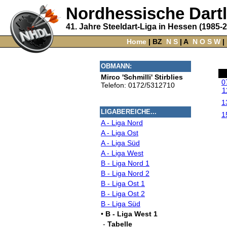
Nordhessische Dart
41. Jahre Steeldart-Liga in Hessen (1985-
Home
‌ |
BZ
‌
N
S
‌ |
A
‌
N
O
S
W
‌ |
OBMANN:
Mirco 'Schmilli' Stirblies
0
Telefon: 0172/5312710
1
1
LIGABEREICHE...
1
A - Liga Nord
A - Liga Ost
A - Liga Süd
A - Liga West
B - Liga Nord 1
B - Liga Nord 2
B - Liga Ost 1
B - Liga Ost 2
B - Liga Süd
•
B - Liga West 1
-
Tabelle