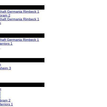
haft Germania Rimbeck 1
rbram 2
haft Germania Rimbeck 1
e
haft Germania Rimbeck 1
rriors 1
2
e
sheim 3
e
2
2
rbram 2
rriors 1