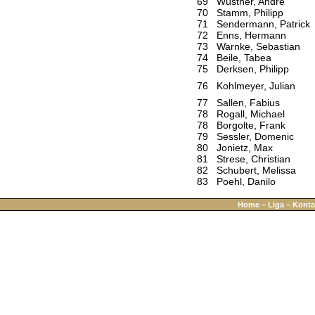
69
Wüstner, André
70
Stamm, Philipp
71
Sendermann, Patrick
72
Enns, Hermann
73
Warnke, Sebastian
74
Beile, Tabea
75
Derksen, Philipp
76
Kohlmeyer, Julian
77
Sallen, Fabius
78
Rogall, Michael
78
Borgolte, Frank
79
Sessler, Domenic
80
Jonietz, Max
81
Strese, Christian
82
Schubert, Melissa
83
Poehl, Danilo
Home
−
Liga
−
Konta