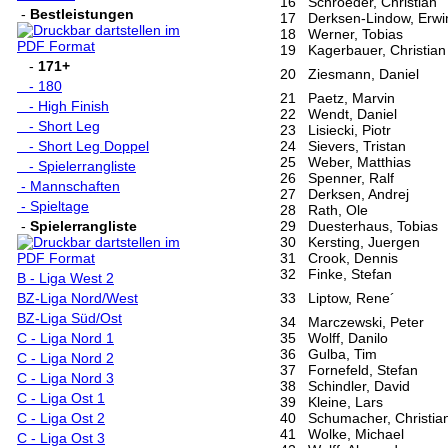
16
Schroeder, Christian
-
Bestleistungen
17
Derksen-Lindow, Erwi
18
Werner, Tobias
19
Kagerbauer, Christian
-
171+
20
Ziesmann, Daniel
- 180
21
Paetz, Marvin
- High Finish
22
Wendt, Daniel
- Short Leg
23
Lisiecki, Piotr
- Short Leg Doppel
24
Sievers, Tristan
25
Weber, Matthias
- Spielerrangliste
26
Spenner, Ralf
- Mannschaften
27
Derksen, Andrej
- Spieltage
28
Rath, Ole
-
Spielerrangliste
29
Duesterhaus, Tobias
30
Kersting, Juergen
31
Crook, Dennis
32
Finke, Stefan
B - Liga West 2
BZ-Liga Nord/West
33
Liptow, Rene´
BZ-Liga Süd/Ost
34
Marczewski, Peter
C - Liga Nord 1
35
Wolff, Danilo
36
Gulba, Tim
C - Liga Nord 2
37
Fornefeld, Stefan
C - Liga Nord 3
38
Schindler, David
C - Liga Ost 1
39
Kleine, Lars
C - Liga Ost 2
40
Schumacher, Christia
41
Wolke, Michael
C - Liga Ost 3