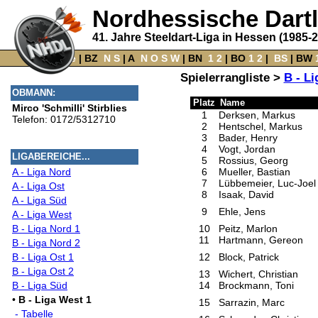
Nordhessische Dart
41. Jahre Steeldart-Liga in Hessen (1985-
Home
‌ |
BZ
‌
N
S
‌ |
A
‌
N
O
S
W
‌ |
BN
‌
1
2
|
BO
‌
1
2
|
‌
BS
|
BW
‌
Spielerrangliste >
B - Li
OBMANN:
Platz
Name
Mirco 'Schmilli' Stirblies
1
Derksen, Markus
Telefon: 0172/5312710
2
Hentschel, Markus
3
Bader, Henry
4
Vogt, Jordan
LIGABEREICHE...
5
Rossius, Georg
A - Liga Nord
6
Mueller, Bastian
7
Lübbemeier, Luc-Joel
A - Liga Ost
8
Isaak, David
A - Liga Süd
9
Ehle, Jens
A - Liga West
B - Liga Nord 1
10
Peitz, Marlon
11
Hartmann, Gereon
B - Liga Nord 2
B - Liga Ost 1
12
Block, Patrick
B - Liga Ost 2
13
Wichert, Christian
B - Liga Süd
14
Brockmann, Toni
•
B - Liga West 1
15
Sarrazin, Marc
- Tabelle