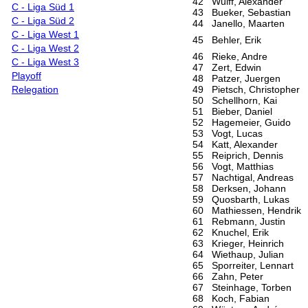
42
Wulff, Alexander
C - Liga Süd 1
43
Bueker, Sebastian
C - Liga Süd 2
44
Janello, Maarten
C - Liga West 1
45
Behler, Erik
C - Liga West 2
46
Rieke, Andre
C - Liga West 3
47
Zert, Edwin
Playoff
48
Patzer, Juergen
Relegation
49
Pietsch, Christopher
50
Schellhorn, Kai
51
Bieber, Daniel
52
Hagemeier, Guido
53
Vogt, Lucas
54
Katt, Alexander
55
Reiprich, Dennis
56
Vogt, Matthias
57
Nachtigal, Andreas
58
Derksen, Johann
59
Quosbarth, Lukas
60
Mathiessen, Hendrik
61
Rebmann, Justin
62
Knuchel, Erik
63
Krieger, Heinrich
64
Wiethaup, Julian
65
Sporreiter, Lennart
66
Zahn, Peter
67
Steinhage, Torben
68
Koch, Fabian