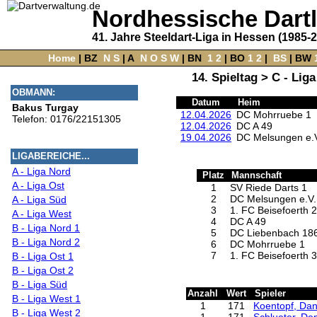
Nordhessische Dart
41. Jahre Steeldart-Liga in Hessen (1985-
Home
‌ |
BZ
‌
N
S
‌ |
A
‌
N
O
S
W
‌ |
BN
‌
1
2
|
BO
‌
1
2
|
‌
BS
|
BW
‌
14. Spieltag > C - Lig
OBMANN:
Datum
Heim
Bakus Turgay
12.04.2026
DC Mohrruebe 1
Telefon: 0176/22151305
12.04.2026
DC A 49
19.04.2026
DC Melsungen e.V
LIGABEREICHE...
A - Liga Nord
Platz
Mannschaft
A - Liga Ost
1
SV Riede Darts 1
2
DC Melsungen e.V.
A - Liga Süd
3
1. FC Beisefoerth 2
A - Liga West
4
DC A 49
B - Liga Nord 1
5
DC Liebenbach 18
B - Liga Nord 2
6
DC Mohrruebe 1
7
1. FC Beisefoerth 3
B - Liga Ost 1
B - Liga Ost 2
B - Liga Süd
Anzahl
Wert
Spieler
B - Liga West 1
1
171
Koentopf, Dan
B - Liga West 2
1
171
Schlueter, De