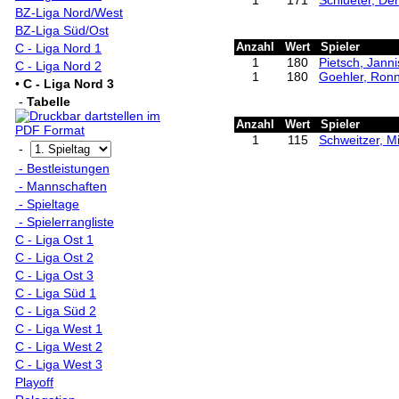
BZ-Liga Nord/West
BZ-Liga Süd/Ost
C - Liga Nord 1
Anzahl
Wert
Spieler
1
180
Pietsch, Janni
C - Liga Nord 2
1
180
Goehler, Ron
•
C - Liga Nord 3
-
Tabelle
Anzahl
Wert
Spieler
1
115
Schweitzer, M
-
- Bestleistungen
- Mannschaften
- Spieltage
- Spielerrangliste
C - Liga Ost 1
C - Liga Ost 2
C - Liga Ost 3
C - Liga Süd 1
C - Liga Süd 2
C - Liga West 1
C - Liga West 2
C - Liga West 3
Playoff