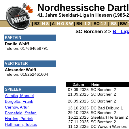
Nordhessische Dart
41. Jahre Steeldart-Liga in Hessen (1985-
Home
‌ |
BZ
‌
N
S
‌ |
A
‌
N
O
S
W
‌ |
BN
‌
1
2
|
BO
‌
1
2
|
‌
BS
|
BW
‌
SC Borchen 2 >
B - Lig
KAPTAIN
Danilo Wolff
Telefon: 017664659791
VERTRETER
Alexander Wulff
Telefon: 015252461604
Datum
Heim
07.09.2025
SC Borchen 2
SPIELER
21.09.2025
SC Borchen 2
Altmiks, Manuel
26.09.2025
SC Borchen 2
Borgolte, Frank
Cernov, Artur
13.10.2025
DC Bad Driburg 1
29.10.2025
SC Borchen 2
Fornefeld, Stefan
16.11.2025
Steeldart Herbram 2
Hardes, Patrick
27.11.2025
SC Borchen 2
Hoffmann, Tobias
11.12.2025
DC Wawuri Warriors 