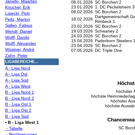
Janello, Maarten
08.01.2026
SC Borchen 2
23.01.2026
1. DC Peckelsheim 3
Knuchel, Erik
08.02.2026
SC Borchen 2
Lisiecki, Piotr
Dartgemeinschaft G
18.02.2026
Peitz, Marlon
Rimbeck 1
Sallen, Fabius
23.02.2026
SC Borchen 2
19.03.2026
Schwaney 2
Wendt, Daniel
24.03.2026
SC Borchen 2
Wolff, Danilo
15.04.2026
Paderborn Steelers 
Wulff, Alexander
23.04.2026
SC Borchen 2
Wüstner, André
07.05.2026
DC Triple One
Zahn, Peter
LIGABEREICHE...
A - Liga Nord
A - Liga Ost
A - Liga Süd
Höchst
A - Liga West
höchster 
B - Liga Nord 1
höchste Heimniederlag
B - Liga Nord 2
höchster Aus
B - Liga Ost 1
höchste Auswärt
B - Liga Ost 2
B - Liga Süd
Chancenwah
•
B - Liga West 1
SC Borc
- Tabelle
- Bestleistungen