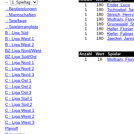
-
1
180
Ender, Luca
- Bestleistungen
1
180
Tschoebel, Se
1
180
Streich, Henry
- Mannschaften
1
180
Wolfram, Flor
- Spieltage
1
180
Grunewald, S
- Spielerrangliste
1
180
Heller, Florian
B - Liga Süd
1
180
Kiefer, Fabian
1
180
Jaeckel, Jann
B - Liga West 1
B - Liga West 2
BZ-Liga Nord/West
Anzahl
Wert
Spieler
BZ-Liga Süd/Ost
1
16
Wolfram, Flor
C - Liga Nord 1
C - Liga Nord 2
C - Liga Nord 3
C - Liga Ost 1
C - Liga Ost 2
C - Liga Ost 3
C - Liga Süd 1
C - Liga Süd 2
C - Liga West 1
C - Liga West 2
C - Liga West 3
Playoff