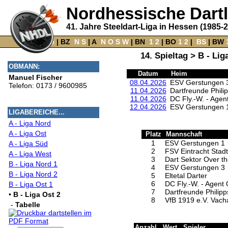
Nordhessische Dart
41. Jahre Steeldart-Liga in Hessen (1985-
Home
‌ |
BZ
‌
N
S
‌ |
A
‌
N
O
S
W
‌ |
BN
‌
1
2
|
BO
‌
1
2
|
‌
BS
|
BW
‌
14. Spieltag > B - Lig
OBMANN:
Datum
Heim
Manuel Fischer
08.04.2026
ESV Gerstungen 
Telefon: 0173 / 9600985
11.04.2026
Dartfreunde Philip
11.04.2026
DC Fly.-W. - Agen
12.04.2026
ESV Gerstungen 
LIGABEREICHE...
A - Liga Nord
A - Liga Ost
Platz
Mannschaft
1
ESV Gerstungen 1
A - Liga Süd
2
FSV Eintracht Stadt
A - Liga West
3
Dart Sektor Over t
B - Liga Nord 1
4
ESV Gerstungen 3
B - Liga Nord 2
5
Eltetal Darter
6
DC Fly.-W. - Agent
B - Liga Ost 1
7
Dartfreunde Philipp
•
B - Liga Ost 2
8
VfB 1919 e.V. Vach
-
Tabelle
Anzahl
Wert
Spieler