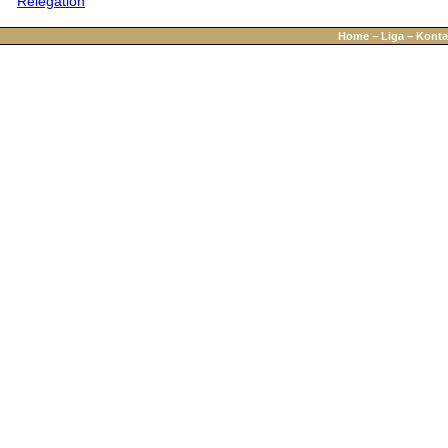
Relegation
Home
−
Liga
−
Konta