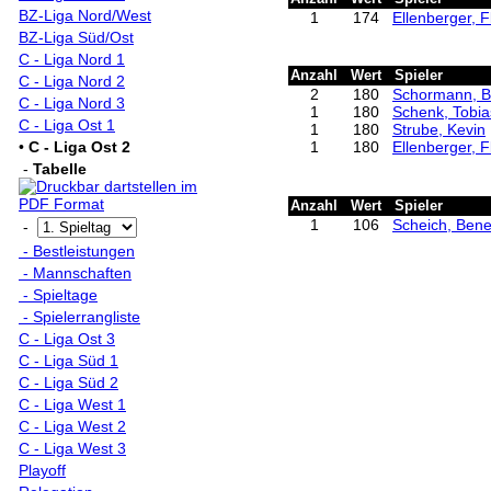
BZ-Liga Nord/West
1
174
Ellenberger, F
BZ-Liga Süd/Ost
C - Liga Nord 1
Anzahl
Wert
Spieler
C - Liga Nord 2
2
180
Schormann, 
C - Liga Nord 3
1
180
Schenk, Tobia
C - Liga Ost 1
1
180
Strube, Kevin
•
C - Liga Ost 2
1
180
Ellenberger, F
-
Tabelle
Anzahl
Wert
Spieler
1
106
Scheich, Bene
-
- Bestleistungen
- Mannschaften
- Spieltage
- Spielerrangliste
C - Liga Ost 3
C - Liga Süd 1
C - Liga Süd 2
C - Liga West 1
C - Liga West 2
C - Liga West 3
Playoff