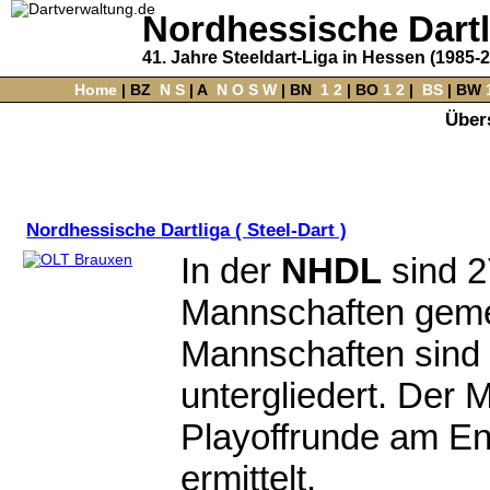
Nordhessische Dart
41. Jahre Steeldart-Liga in Hessen (1985-
Home
‌ |
BZ
‌
N
S
‌ |
A
‌
N
O
S
W
‌ |
BN
‌
1
2
|
BO
‌
1
2
|
‌
BS
|
BW
‌
Übers
Nordhessische Dartliga ( Steel-Dart )
In der
NHDL
sind 2
Mannschaften geme
Mannschaften sind 
untergliedert. Der M
Playoffrunde am En
ermittelt.