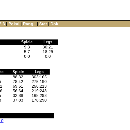
2
3
‌ |‌
Pokal
‌ |‌
Rangl.
‌ |‌
Stat
‌ |‌
Dok
Spiele
Legs
9
:
3
30
:
21
5
:
7
18
:
29
0
:
0
0
:
0
te
Spiele
Legs
1
88:32
303:165
5
78:42
275:190
12
69:51
256:213
16
56:64
219:248
5
32:88
168:293
8
37:83
178:290
.0