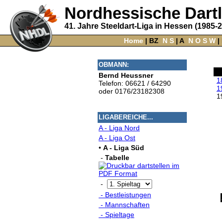
Nordhessische Dart
41. Jahre Steeldart-Liga in Hessen (1985-
Home
‌ |
BZ
‌
N
S
‌ |
A
‌
N
O
S
W
‌ |
OBMANN:
Bernd Heussner
1
Telefon: 06621 / 64290
1
oder 0176/23182308
1
LIGABEREICHE...
A - Liga Nord
A - Liga Ost
•
A - Liga Süd
-
Tabelle
-
- Bestleistungen
- Mannschaften
- Spieltage