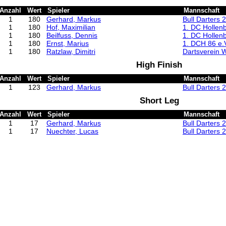
Anzahl
Wert
Spieler
Mannschaft
1
180
Gerhard, Markus
Bull Darters 2
1
180
Hof, Maximilian
1. DC Hollen
1
180
Beilfuss, Dennis
1. DC Hollen
1
180
Ernst, Marius
1. DCH 86 e.
1
180
Ratzlaw, Dimitri
Dartsverein W
High Finish
Anzahl
Wert
Spieler
Mannschaft
1
123
Gerhard, Markus
Bull Darters 2
Short Leg
Anzahl
Wert
Spieler
Mannschaft
1
17
Gerhard, Markus
Bull Darters 2
1
17
Nuechter, Lucas
Bull Darters 2