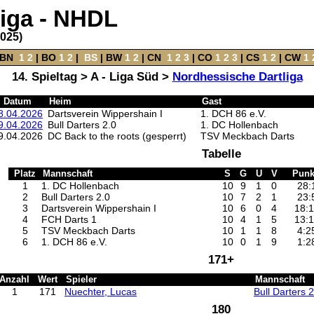
liga - NHDL
2025)
BN
‌
1
2
|
BO
‌
1
2
|
‌
BS
|
BW
‌
1
2
‌ |
CN
‌
1
2
3
|
CO
‌
1
2
3
|
CS
‌
1
2
|
CW
‌
1
14. Spieltag > A - Liga Süd >
Nordhessische Dartliga
Datum
Heim
Gast
8.04.2026
Dartsverein Wippershain I
1. DCH 86 e.V.
9.04.2026
Bull Darters 2.0
1. DC Hollenbach
9.04.2026
DC Back to the roots (gesperrt)
TSV Meckbach Darts
Tabelle
Platz
Mannschaft
S
G
U
V
Punk
1
1. DC Hollenbach
10
9
1
0
28:
2
Bull Darters 2.0
10
7
2
1
23:
3
Dartsverein Wippershain I
10
6
0
4
18:
4
FCH Darts 1
10
4
1
5
13:
5
TSV Meckbach Darts
10
1
1
8
4:2
6
1. DCH 86 e.V.
10
0
1
9
1:2
171+
Anzahl
Wert
Spieler
Mannschaft
1
171
Nuechter, Lucas
Bull Darters 2
180