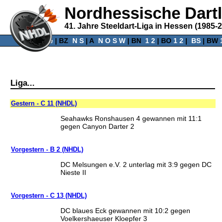
Nordhessische Dart
41. Jahre Steeldart-Liga in Hessen (1985-
Home
‌ |
BZ
‌
N
S
‌ |
A
‌
N
O
S
W
‌ |
BN
‌
1
2
|
BO
‌
1
2
|
‌
BS
|
BW
‌
Liga...
Gestern - C 11 (NHDL)
Seahawks Ronshausen 4 gewannen mit 11:1
gegen Canyon Darter 2
Vorgestern - B 2 (NHDL)
DC Melsungen e.V. 2 unterlag mit 3:9 gegen DC
Nieste II
Vorgestern - C 13 (NHDL)
DC blaues Eck gewannen mit 10:2 gegen
Voelkershaeuser Kloepfer 3