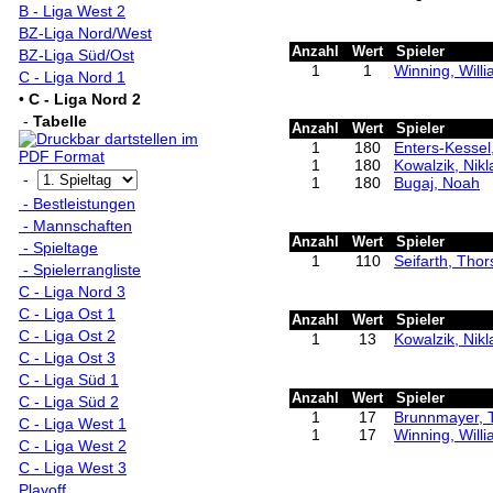
B - Liga West 2
BZ-Liga Nord/West
Anzahl
Wert
Spieler
BZ-Liga Süd/Ost
1
1
Winning, Will
C - Liga Nord 1
•
C - Liga Nord 2
-
Tabelle
Anzahl
Wert
Spieler
1
180
Enters-Kessel
1
180
Kowalzik, Nikl
-
1
180
Bugaj, Noah
- Bestleistungen
- Mannschaften
Anzahl
Wert
Spieler
- Spieltage
1
110
Seifarth, Thor
- Spielerrangliste
C - Liga Nord 3
C - Liga Ost 1
Anzahl
Wert
Spieler
C - Liga Ost 2
1
13
Kowalzik, Nikl
C - Liga Ost 3
C - Liga Süd 1
Anzahl
Wert
Spieler
C - Liga Süd 2
1
17
Brunnmayer, 
C - Liga West 1
1
17
Winning, Will
C - Liga West 2
C - Liga West 3
Playoff