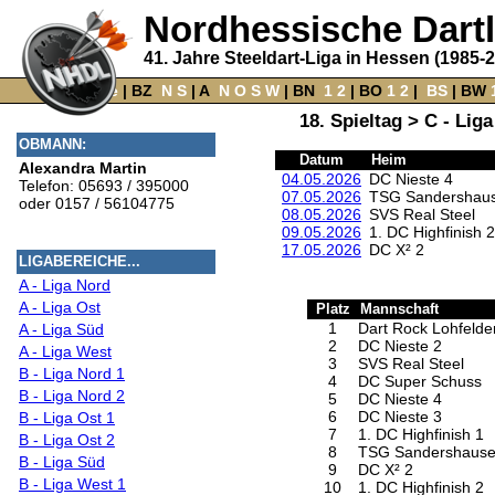
Nordhessische Dart
41. Jahre Steeldart-Liga in Hessen (1985-
Home
‌ |
BZ
‌
N
S
‌ |
A
‌
N
O
S
W
‌ |
BN
‌
1
2
|
BO
‌
1
2
|
‌
BS
|
BW
‌
18. Spieltag > C - Lig
OBMANN:
Datum
Heim
Alexandra Martin
04.05.2026
DC Nieste 4
Telefon: 05693 / 395000
07.05.2026
TSG Sandershaus
oder 0157 / 56104775
08.05.2026
SVS Real Steel
09.05.2026
1. DC Highfinish 2
17.05.2026
DC X² 2
LIGABEREICHE...
A - Liga Nord
A - Liga Ost
Platz
Mannschaft
1
Dart Rock Lohfelde
A - Liga Süd
2
DC Nieste 2
A - Liga West
3
SVS Real Steel
B - Liga Nord 1
4
DC Super Schuss
B - Liga Nord 2
5
DC Nieste 4
6
DC Nieste 3
B - Liga Ost 1
7
1. DC Highfinish 1
B - Liga Ost 2
8
TSG Sandershause
B - Liga Süd
9
DC X² 2
B - Liga West 1
10
1. DC Highfinish 2