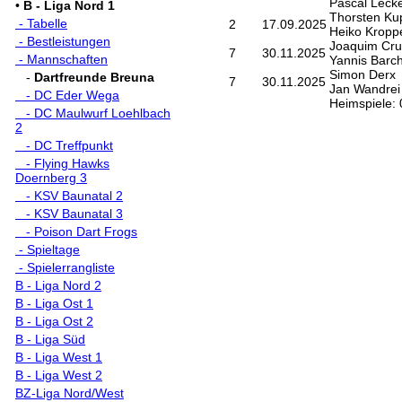
Pascal Leck
•
B - Liga Nord 1
Thorsten Ku
- Tabelle
2
17.09.2025
Heiko Kropp
- Bestleistungen
Joaquim Cru
7
30.11.2025
- Mannschaften
Yannis Barc
Simon Derx
-
Dartfreunde Breuna
7
30.11.2025
Jan Wandrei
- DC Eder Wega
Heimspiele: 
- DC Maulwurf Loehlbach
2
- DC Treffpunkt
- Flying Hawks
Doernberg 3
- KSV Baunatal 2
- KSV Baunatal 3
- Poison Dart Frogs
- Spieltage
- Spielerrangliste
B - Liga Nord 2
B - Liga Ost 1
B - Liga Ost 2
B - Liga Süd
B - Liga West 1
B - Liga West 2
BZ-Liga Nord/West