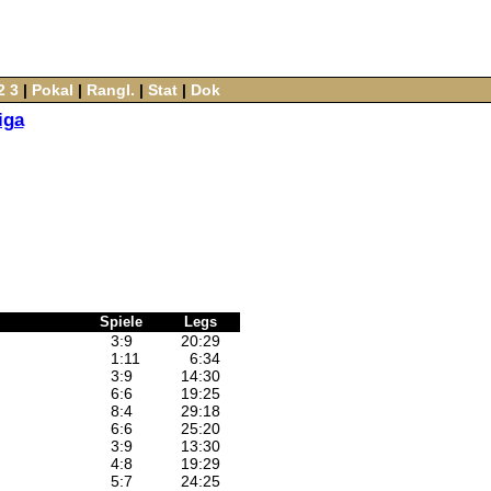
2
3
‌ |‌
Pokal
‌ |‌
Rangl.
‌ |‌
Stat
‌ |‌
Dok
iga
Spiele
Legs
3
:
9
20
:
29
1
:
11
6
:
34
3
:
9
14
:
30
6
:
6
19
:
25
8
:
4
29
:
18
6
:
6
25
:
20
3
:
9
13
:
30
4
:
8
19
:
29
5
:
7
24
:
25