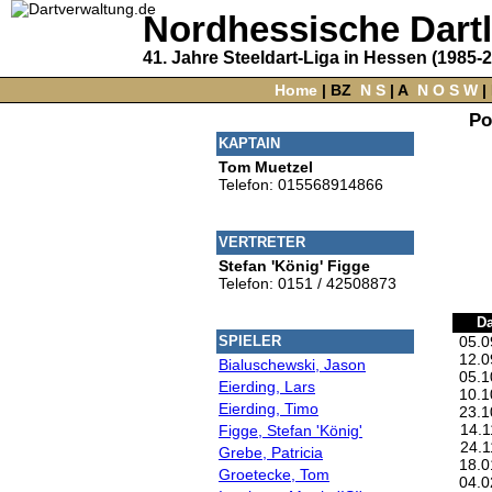
Nordhessische Dart
41. Jahre Steeldart-Liga in Hessen (1985-
Home
‌ |
BZ
‌
N
S
‌ |
A
‌
N
O
S
W
‌ |
Po
KAPTAIN
Tom Muetzel
Telefon: 015568914866
VERTRETER
Stefan 'König' Figge
Telefon: 0151 / 42508873
D
05.0
SPIELER
12.0
Bialuschewski, Jason
05.1
Eierding, Lars
10.1
Eierding, Timo
23.1
14.1
Figge, Stefan 'König'
24.1
Grebe, Patricia
18.0
Groetecke, Tom
04.0