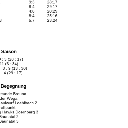
2
9
:
3
28
:
17
8
:
4
29
:
17
4
:
8
20
:
29
8
:
4
25
:
16
3
5
:
7
23
:
24
 Saison
 3 (28 : 17)
1 (6 : 34)
3 : 9 (13 : 30)
 4 (29 : 17)
n Begegnung
freunde Breuna
der Wega
aulwurf Loehlbach 2
effpunkt
ng Hawks Doernberg 3
Baunatal 2
Baunatal 3