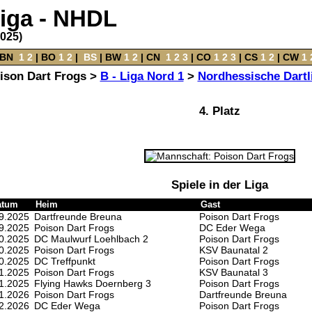
liga - NHDL
2025)
BN
‌
1
2
|
BO
‌
1
2
|
‌
BS
|
BW
‌
1
2
‌ |
CN
‌
1
2
3
|
CO
‌
1
2
3
|
CS
‌
1
2
|
CW
‌
1
ison Dart Frogs >
B - Liga Nord 1
>
Nordhessische Dartl
4. Platz
Spiele in der Liga
atum
Heim
Gast
9.2025
Dartfreunde Breuna
Poison Dart Frogs
9.2025
Poison Dart Frogs
DC Eder Wega
0.2025
DC Maulwurf Loehlbach 2
Poison Dart Frogs
0.2025
Poison Dart Frogs
KSV Baunatal 2
0.2025
DC Treffpunkt
Poison Dart Frogs
1.2025
Poison Dart Frogs
KSV Baunatal 3
1.2025
Flying Hawks Doernberg 3
Poison Dart Frogs
1.2026
Poison Dart Frogs
Dartfreunde Breuna
2.2026
DC Eder Wega
Poison Dart Frogs