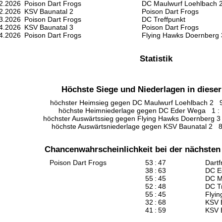
2.2026
Poison Dart Frogs
DC Maulwurf Loehlbach 
2.2026
KSV Baunatal 2
Poison Dart Frogs
3.2026
Poison Dart Frogs
DC Treffpunkt
4.2026
KSV Baunatal 3
Poison Dart Frogs
4.2026
Poison Dart Frogs
Flying Hawks Doernberg 
Statistik
Höchste Siege und Niederlagen in dieser
höchster Heimsieg gegen DC Maulwurf Loehlbach 2 9 :
höchste Heimniederlage gegen DC Eder Wega 1 : 1
höchster Auswärtssieg gegen Flying Hawks Doernberg 3 
höchste Auswärtsniederlage gegen KSV Baunatal 2 8 :
Chancenwahrscheinlichkeit bei der nächste
Poison Dart Frogs
53
:
47
Dart
38
:
63
DC E
55
:
45
DC M
52
:
48
DC Tr
55
:
45
Flyi
32
:
68
KSV 
41
:
59
KSV 