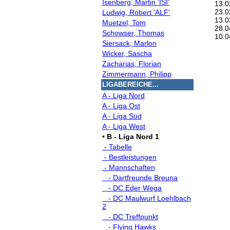
Isenberg, Martin 'ISI'
13.0
23.0
Ludwig, Robert 'ALF'
13.0
Muetzel, Tom
28.0
Schowser, Thomas
10.0
Siersack, Marlon
Wicker, Sascha
Zacharias, Florian
Zimmermann, Philipp
LIGABEREICHE...
A - Liga Nord
A - Liga Ost
A - Liga Süd
A - Liga West
•
B - Liga Nord 1
- Tabelle
- Bestleistungen
- Mannschaften
- Dartfreunde Breuna
- DC Eder Wega
- DC Maulwurf Loehlbach
2
- DC Treffpunkt
- Flying Hawks