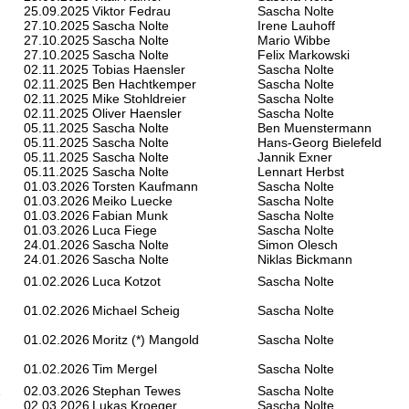
25.09.2025
Viktor Fedrau
Sascha Nolte
27.10.2025
Sascha Nolte
Irene Lauhoff
27.10.2025
Sascha Nolte
Mario Wibbe
27.10.2025
Sascha Nolte
Felix Markowski
02.11.2025
Tobias Haensler
Sascha Nolte
02.11.2025
Ben Hachtkemper
Sascha Nolte
02.11.2025
Mike Stohldreier
Sascha Nolte
02.11.2025
Oliver Haensler
Sascha Nolte
05.11.2025
Sascha Nolte
Ben Muenstermann
05.11.2025
Sascha Nolte
Hans-Georg Bielefeld
05.11.2025
Sascha Nolte
Jannik Exner
05.11.2025
Sascha Nolte
Lennart Herbst
01.03.2026
Torsten Kaufmann
Sascha Nolte
01.03.2026
Meiko Luecke
Sascha Nolte
01.03.2026
Fabian Munk
Sascha Nolte
01.03.2026
Luca Fiege
Sascha Nolte
24.01.2026
Sascha Nolte
Simon Olesch
24.01.2026
Sascha Nolte
Niklas Bickmann
01.02.2026
Luca Kotzot
Sascha Nolte
01.02.2026
Michael Scheig
Sascha Nolte
01.02.2026
Moritz (*) Mangold
Sascha Nolte
01.02.2026
Tim Mergel
Sascha Nolte
1
02.03.2026
Stephan Tewes
Sascha Nolte
1
02.03.2026
Lukas Kroeger
Sascha Nolte