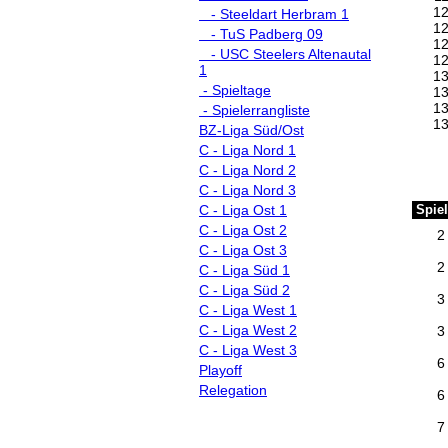
1
- Steeldart Herbram 1
1
- TuS Padberg 09
1
- USC Steelers Altenautal
1
1
1
- Spieltage
1
1
- Spielerrangliste
1
BZ-Liga Süd/Ost
C - Liga Nord 1
C - Liga Nord 2
C - Liga Nord 3
C - Liga Ost 1
Spiel
C - Liga Ost 2
2
C - Liga Ost 3
2
C - Liga Süd 1
C - Liga Süd 2
3
C - Liga West 1
C - Liga West 2
3
C - Liga West 3
6
Playoff
Relegation
6
7