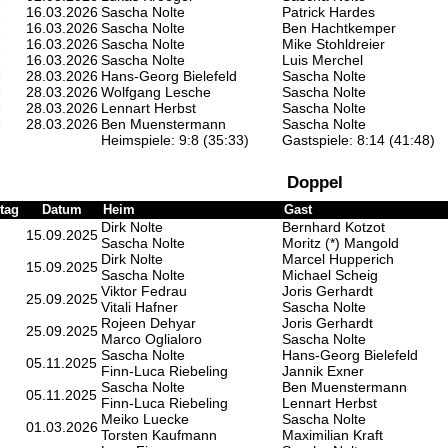
2
16.03.2026
Sascha Nolte
Patrick Hardes
2
16.03.2026
Sascha Nolte
Ben Hachtkemper
2
16.03.2026
Sascha Nolte
Mike Stohldreier
2
16.03.2026
Sascha Nolte
Luis Merchel
3
28.03.2026
Hans-Georg Bielefeld
Sascha Nolte
3
28.03.2026
Wolfgang Lesche
Sascha Nolte
3
28.03.2026
Lennart Herbst
Sascha Nolte
3
28.03.2026
Ben Muenstermann
Sascha Nolte
Heimspiele: 9:8 (35:33)
Gastspiele: 8:14 (41:48)
Doppel
tag
Datum
Heim
Gast
Dirk Nolte
Bernhard Kotzot
15.09.2025
Sascha Nolte
Moritz (*) Mangold
Dirk Nolte
Marcel Hupperich
15.09.2025
Sascha Nolte
Michael Scheig
Viktor Fedrau
Joris Gerhardt
25.09.2025
Vitali Hafner
Sascha Nolte
Rojeen Dehyar
Joris Gerhardt
25.09.2025
Marco Oglialoro
Sascha Nolte
Sascha Nolte
Hans-Georg Bielefeld
05.11.2025
Finn-Luca Riebeling
Jannik Exner
Sascha Nolte
Ben Muenstermann
05.11.2025
Finn-Luca Riebeling
Lennart Herbst
Meiko Luecke
Sascha Nolte
01.03.2026
Torsten Kaufmann
Maximilian Kraft