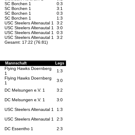
SC Borchen 1
0:3
SC Borchen 1
3:1
SC Borchen 1
0:3
SC Borchen 1
1:3
USC Steelers Altenautal 1
3:2
USC Steelers Altenautal 1
3:0
USC Steelers Altenautal 1
0:3
USC Steelers Altenautal 1
3:2
Gesamt: 17:22 (76:81)
Mannschaft
Legs
Flying Hawks Doernberg
1:3
1
Flying Hawks Doernberg
3:0
1
DC Melsungen e.V. 1
3:2
DC Melsungen e.V. 1
3:0
USC Steelers Altenautal 1
1:3
USC Steelers Altenautal 1
2:3
DC Essentho 1
2:3