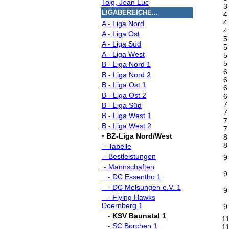
Tolg, Jean Luc
3
LIGABEREICHE...
4
4
A - Liga Nord
4
A - Liga Ost
5
A - Liga Süd
5
A - Liga West
5
5
B - Liga Nord 1
6
B - Liga Nord 2
6
B - Liga Ost 1
6
B - Liga Ost 2
6
7
B - Liga Süd
7
B - Liga West 1
7
B - Liga West 2
7
•
BZ-Liga Nord/West
8
8
- Tabelle
- Bestleistungen
9
- Mannschaften
9
- DC Essentho 1
- DC Melsungen e.V. 1
9
- Flying Hawks
Doernberg 1
9
-
KSV Baunatal 1
1
- SC Borchen 1
1