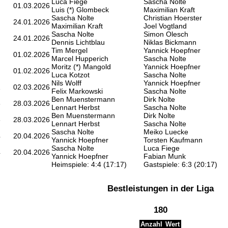
Luca Fiege
Sascha Nolte
01.03.2026
Luis (*) Glombeck
Maximilian Kraft
Sascha Nolte
Christian Hoerster
24.01.2026
Maximilian Kraft
Joel Vogtland
Sascha Nolte
Simon Olesch
24.01.2026
Dennis Lichtblau
Niklas Bickmann
Tim Mergel
Yannick Hoepfner
01.02.2026
Marcel Hupperich
Sascha Nolte
Moritz (*) Mangold
Yannick Hoepfner
01.02.2026
Luca Kotzot
Sascha Nolte
Nils Wolff
Yannick Hoepfner
1
02.03.2026
Felix Markowski
Sascha Nolte
Ben Muenstermann
Dirk Nolte
3
28.03.2026
Lennart Herbst
Sascha Nolte
Ben Muenstermann
Dirk Nolte
3
28.03.2026
Lennart Herbst
Sascha Nolte
Sascha Nolte
Meiko Luecke
4
20.04.2026
Yannick Hoepfner
Torsten Kaufmann
Sascha Nolte
Luca Fiege
4
20.04.2026
Yannick Hoepfner
Fabian Munk
Heimspiele: 4:4 (17:17)
Gastspiele: 6:3 (20:17)
Bestleistungen in der Liga
180
Anzahl
Wert