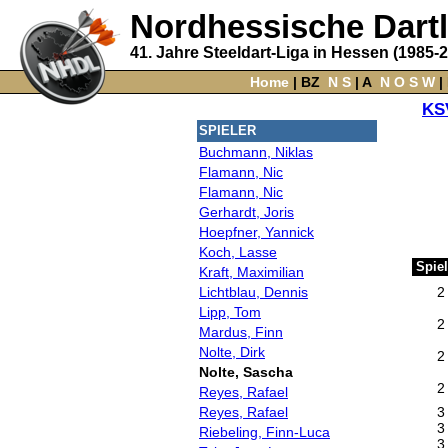
Nordhessische Dart
41. Jahre Steeldart-Liga in Hessen (1985-
Home
‌ |
BZ
‌
N
S
‌ |
A
‌
N
O
S
W
‌ |
KS
SPIELER
Buchmann, Niklas
Flamann, Nic
Flamann, Nic
Gerhardt, Joris
Hoepfner, Yannick
Koch, Lasse
Spiel
Kraft, Maximilian
Lichtblau, Dennis
2
Lipp, Tom
2
Mardus, Finn
Nolte, Dirk
2
Nolte, Sascha
2
Reyes, Rafael
Reyes, Rafael
3
3
Riebeling, Finn-Luca
3