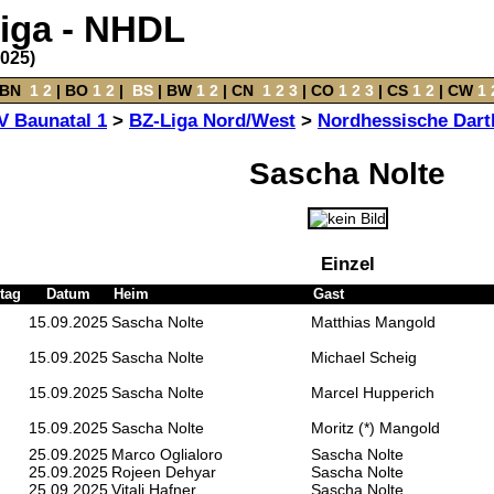
liga - NHDL
2025)
BN
‌
1
2
|
BO
‌
1
2
|
‌
BS
|
BW
‌
1
2
‌ |
CN
‌
1
2
3
|
CO
‌
1
2
3
|
CS
‌
1
2
|
CW
‌
1
V Baunatal 1
>
BZ-Liga Nord/West
>
Nordhessische Dart
Sascha Nolte
Einzel
tag
Datum
Heim
Gast
15.09.2025
Sascha Nolte
Matthias Mangold
15.09.2025
Sascha Nolte
Michael Scheig
15.09.2025
Sascha Nolte
Marcel Hupperich
15.09.2025
Sascha Nolte
Moritz (*) Mangold
25.09.2025
Marco Oglialoro
Sascha Nolte
25.09.2025
Rojeen Dehyar
Sascha Nolte
25.09.2025
Vitali Hafner
Sascha Nolte