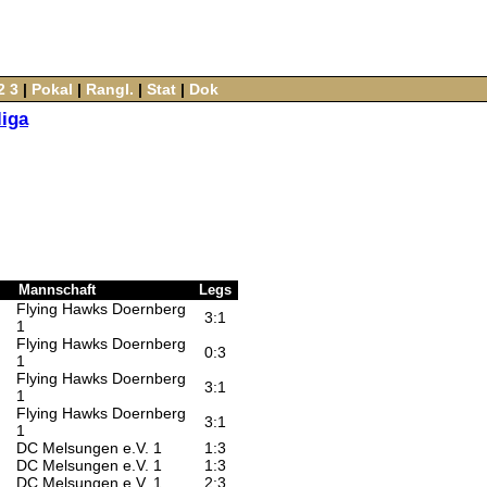
2
3
‌ |‌
Pokal
‌ |‌
Rangl.
‌ |‌
Stat
‌ |‌
Dok
liga
Mannschaft
Legs
Flying Hawks Doernberg
3:1
1
Flying Hawks Doernberg
0:3
1
Flying Hawks Doernberg
3:1
1
Flying Hawks Doernberg
3:1
1
DC Melsungen e.V. 1
1:3
DC Melsungen e.V. 1
1:3
DC Melsungen e.V. 1
2:3