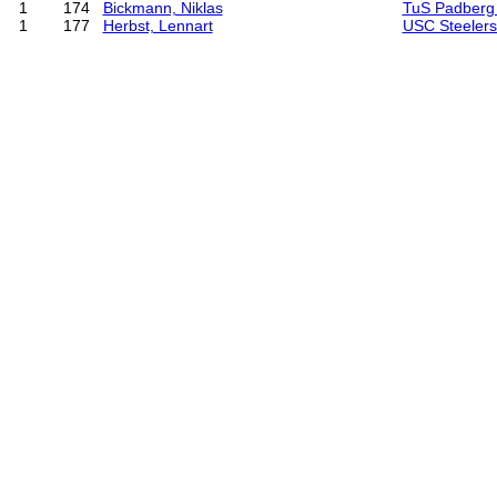
1
174
Bickmann, Niklas
TuS Padberg
1
177
Herbst, Lennart
USC Steelers 