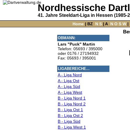
Nordhessische Dart
41. Jahre Steeldart-Liga in Hessen (1985-
Home
‌ |
BZ
‌
N
S
‌ |
A
‌
N
O
S
W
‌ |
Be
OBMANN:
Lars "Puck" Martin
Telefon: 05693 / 395000
oder 0176 / 27194932
Fax: 05693 / 395001
LIGABEREICHE...
A - Liga Nord
A - Liga Ost
A - Liga Süd
A - Liga West
B - Liga Nord 1
B - Liga Nord 2
B - Liga Ost 1
B - Liga Ost 2
B - Liga Süd
B - Liga West 1