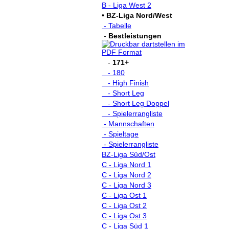
B - Liga West 2
•
BZ-Liga Nord/West
- Tabelle
-
Bestleistungen
-
171+
- 180
- High Finish
- Short Leg
- Short Leg Doppel
- Spielerrangliste
- Mannschaften
- Spieltage
- Spielerrangliste
BZ-Liga Süd/Ost
C - Liga Nord 1
C - Liga Nord 2
C - Liga Nord 3
C - Liga Ost 1
C - Liga Ost 2
C - Liga Ost 3
C - Liga Süd 1