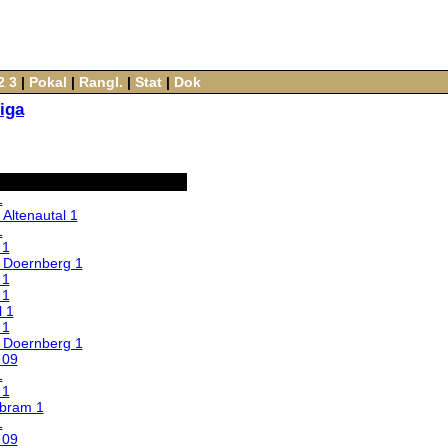
2
3
‌ |‌
Pokal
‌ |‌
Rangl.
‌ |‌
Stat
‌ |‌
Dok
iga
1
Altenautal 1
1
 1
 Doernberg 1
 1
 1
 1
 1
 Doernberg 1
 09
1
 1
rbram 1
1
 09