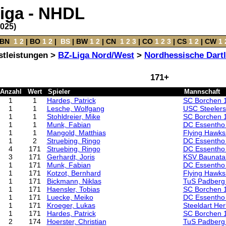
liga - NHDL
2025)
BN
‌
1
2
|
BO
‌
1
2
|
‌
BS
|
BW
‌
1
2
‌ |
CN
‌
1
2
3
|
CO
‌
1
2
3
|
CS
‌
1
2
|
CW
‌
1
stleistungen >
BZ-Liga Nord/West
>
Nordhessische Dartl
171+
Anzahl
Wert
Spieler
Mannschaft
1
1
Hardes, Patrick
SC Borchen 
1
1
Lesche, Wolfgang
USC Steelers 
1
1
Stohldreier, Mike
SC Borchen 
1
1
Munk, Fabian
DC Essentho
1
1
Mangold, Matthias
Flying Hawks
1
2
Struebing, Ringo
DC Essentho
4
171
Struebing, Ringo
DC Essentho
3
171
Gerhardt, Joris
KSV Baunatal
1
171
Munk, Fabian
DC Essentho
1
171
Kotzot, Bernhard
Flying Hawks
1
171
Bickmann, Niklas
TuS Padberg
1
171
Haensler, Tobias
SC Borchen 
1
171
Luecke, Meiko
DC Essentho
1
171
Kroeger, Lukas
Steeldart He
1
171
Hardes, Patrick
SC Borchen 
2
174
Hoerster, Christian
TuS Padberg