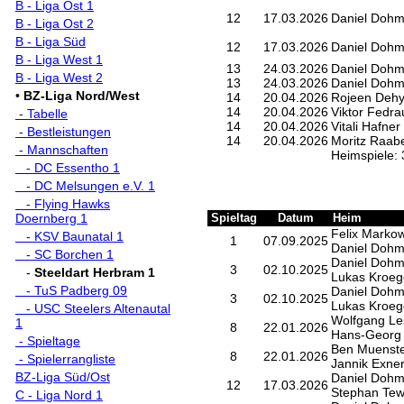
B - Liga Ost 1
12
17.03.2026
Daniel Doh
B - Liga Ost 2
B - Liga Süd
12
17.03.2026
Daniel Doh
B - Liga West 1
13
24.03.2026
Daniel Doh
B - Liga West 2
13
24.03.2026
Daniel Doh
•
BZ-Liga Nord/West
14
20.04.2026
Rojeen Dehy
14
20.04.2026
Viktor Fedra
- Tabelle
14
20.04.2026
Vitali Hafner
- Bestleistungen
14
20.04.2026
Moritz Raab
- Mannschaften
Heimspiele: 
- DC Essentho 1
- DC Melsungen e.V. 1
- Flying Hawks
Doernberg 1
Spieltag
Datum
Heim
Felix Markow
- KSV Baunatal 1
1
07.09.2025
Daniel Doh
- SC Borchen 1
Daniel Doh
3
02.10.2025
-
Steeldart Herbram 1
Lukas Kroeg
- TuS Padberg 09
Daniel Doh
3
02.10.2025
Lukas Kroeg
- USC Steelers Altenautal
Wolfgang Le
1
8
22.01.2026
Hans-Georg 
- Spieltage
Ben Muenst
8
22.01.2026
- Spielerrangliste
Jannik Exne
BZ-Liga Süd/Ost
Daniel Doh
12
17.03.2026
Stephan Te
C - Liga Nord 1