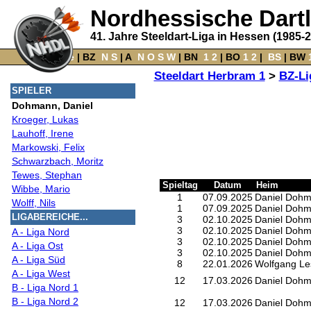
Nordhessische Dart
41. Jahre Steeldart-Liga in Hessen (1985-
Home
‌ |
BZ
‌
N
S
‌ |
A
‌
N
O
S
W
‌ |
BN
‌
1
2
|
BO
‌
1
2
|
‌
BS
|
BW
‌
Steeldart Herbram 1
>
BZ-Li
SPIELER
Dohmann, Daniel
Kroeger, Lukas
Lauhoff, Irene
Markowski, Felix
Schwarzbach, Moritz
Tewes, Stephan
Spieltag
Datum
Heim
Wibbe, Mario
1
07.09.2025
Daniel Doh
Wolff, Nils
1
07.09.2025
Daniel Doh
LIGABEREICHE...
3
02.10.2025
Daniel Doh
3
02.10.2025
Daniel Doh
A - Liga Nord
3
02.10.2025
Daniel Doh
A - Liga Ost
3
02.10.2025
Daniel Doh
A - Liga Süd
8
22.01.2026
Wolfgang Le
A - Liga West
12
17.03.2026
Daniel Doh
B - Liga Nord 1
B - Liga Nord 2
12
17.03.2026
Daniel Doh