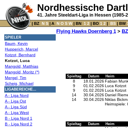
Nordhessische Dart
41. Jahre Steeldart-Liga in Hessen (1985-
Home
‌ |
BZ
‌
N
S
‌ |
A
‌
N
O
S
W
‌ |
BN
‌
1
2
|
BO
‌
1
2
|
‌
BS
|
BW
‌
Flying Hawks Doernberg 1
>
BZ
SPIELER
Baum, Kevin
Hupperich, Marcel
Kotzot, Bernhard
Kotzot, Luca
Mangold, Matthias
Mangold, Moritz (*)
Spieltag
Datum
Heim
Mergel, Tim
8
18.01.2026
Fabian Mun
Scheig, Michael
9
01.02.2026
Luca Kotzot
LIGABEREICHE...
9
01.02.2026
Luca Kotzot
14
30.04.2026
Daniel Riem
A - Liga Nord
14
30.04.2026
Niklas Bick
A - Liga Ost
Heimspiele: 
A - Liga Süd
A - Liga West
B - Liga Nord 1
B - Liga Nord 2
Spieltag
Datum
Heim