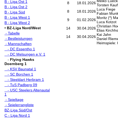
Meiko Lueck
B - Liga Ost 1
8
18.01.2026
Torsten Kau
B - Liga Ost 2
Luca Fiege
8
18.01.2026
B - Liga Süd
Fabian Mun
B - Liga West 1
Moritz (*) M
9
01.02.2026
Luca Kotzot
B - Liga West 2
Christian Ho
•
BZ-Liga Nord/West
14
30.04.2026
Elias Kirchho
- Tabelle
Kai Jahn
14
30.04.2026
- Bestleistungen
Daniel Riem
Heimspiele: 
- Mannschaften
- DC Essentho 1
- DC Melsungen e.V. 1
-
Flying Hawks
Doernberg 1
- KSV Baunatal 1
- SC Borchen 1
- Steeldart Herbram 1
- TuS Padberg 09
- USC Steelers Altenautal
1
- Spieltage
- Spielerrangliste
BZ-Liga Süd/Ost
C - Liga Nord 1