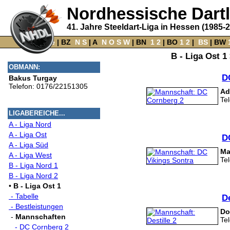
Nordhessische Dart
41. Jahre Steeldart-Liga in Hessen (1985-
Home
‌ |
BZ
‌
N
S
‌ |
A
‌
N
O
S
W
‌ |
BN
‌
1
2
|
BO
‌
1
2
|
‌
BS
|
BW
‌
B - Liga Ost 1
OBMANN:
D
Bakus Turgay
Telefon: 0176/22151305
Ad
Te
LIGABEREICHE...
A - Liga Nord
A - Liga Ost
D
A - Liga Süd
Ma
A - Liga West
Te
B - Liga Nord 1
B - Liga Nord 2
•
B - Liga Ost 1
- Tabelle
De
- Bestleistungen
Do
-
Mannschaften
Te
- DC Cornberg 2