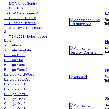
- DC Vikings Sontra
- Destille 2
E
- ESV Gerstungen 2
- Husaren Darter 3
Re
- Husaren Darter 5
Te
- Seahawks Ronshausen
3
- TSV 1869 Herleshausen
Bulls
H
- Spieltage
Ac
- Spielerrangliste
Te
B - Liga Ost 2
B - Liga Süd
B - Liga West 1
B - Liga West 2
H
BZ-Liga Nord/West
Pa
BZ-Liga Süd/Ost
Te
C - Liga Nord 1
C - Liga Nord 2
C - Liga Nord 3
S
C - Liga Ost 1
C - Liga Ost 2
Da
C - Liga Ost 3