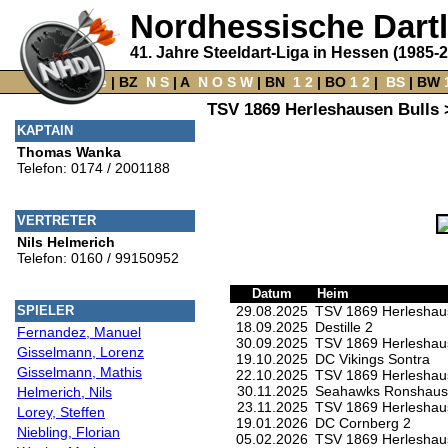
Nordhessische Dart
41. Jahre Steeldart-Liga in Hessen (1985-
Home
‌ |
BZ
‌
N
S
‌ |
A
‌
N
O
S
W
‌ |
BN
‌
1
2
|
BO
‌
1
2
|
‌
BS
|
BW
‌
TSV 1869 Herleshausen Bulls
KAPTAIN
Thomas Wanka
Telefon: 0174 / 2001188
VERTRETER
Nils Helmerich
Telefon: 0160 / 99150952
Datum
Heim
29.08.2025
TSV 1869 Herleshaus
SPIELER
18.09.2025
Destille 2
Fernandez, Manuel
30.09.2025
TSV 1869 Herleshaus
Gisselmann, Lorenz
19.10.2025
DC Vikings Sontra
Gisselmann, Mathis
22.10.2025
TSV 1869 Herleshaus
30.11.2025
Seahawks Ronshaus
Helmerich, Nils
23.11.2025
TSV 1869 Herleshaus
Lorey, Steffen
19.01.2026
DC Cornberg 2
Niebling, Florian
05.02.2026
TSV 1869 Herleshaus