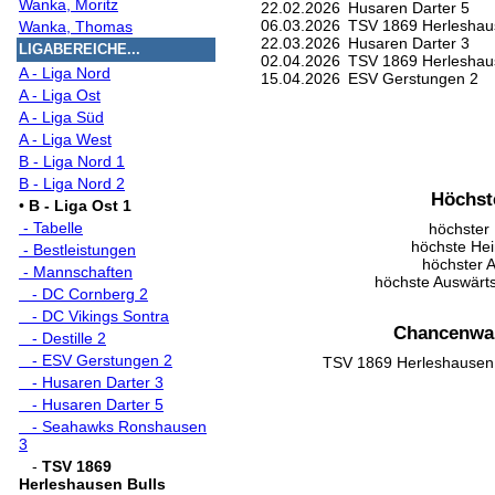
Wanka, Moritz
22.02.2026
Husaren Darter 5
06.03.2026
TSV 1869 Herleshaus
Wanka, Thomas
22.03.2026
Husaren Darter 3
LIGABEREICHE...
02.04.2026
TSV 1869 Herleshaus
A - Liga Nord
15.04.2026
ESV Gerstungen 2
A - Liga Ost
A - Liga Süd
A - Liga West
B - Liga Nord 1
B - Liga Nord 2
Höchst
•
B - Liga Ost 1
- Tabelle
höchster 
höchste Hei
- Bestleistungen
höchster 
- Mannschaften
höchste Auswärt
- DC Cornberg 2
- DC Vikings Sontra
Chancenwah
- Destille 2
- ESV Gerstungen 2
TSV 1869 Herleshausen 
- Husaren Darter 3
- Husaren Darter 5
- Seahawks Ronshausen
3
-
TSV 1869
Herleshausen Bulls