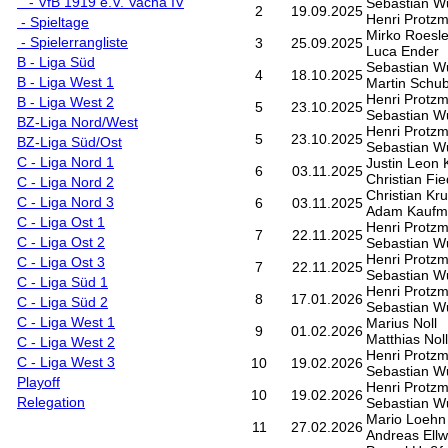
- VfB 1919 e.V. Vacha IV
Sebastian Wu
2
19.09.2025
Henri Protz
- Spieltage
Mirko Roesle
- Spielerrangliste
3
25.09.2025
Luca Ender
B - Liga Süd
Sebastian Wu
4
18.10.2025
B - Liga West 1
Martin Schub
Henri Protz
B - Liga West 2
5
23.10.2025
Sebastian Wu
BZ-Liga Nord/West
Henri Protz
5
23.10.2025
BZ-Liga Süd/Ost
Sebastian Wu
C - Liga Nord 1
Justin Leon K
6
03.11.2025
Christian Fie
C - Liga Nord 2
Christian Kr
C - Liga Nord 3
6
03.11.2025
Adam Kaufm
C - Liga Ost 1
Henri Protz
7
22.11.2025
C - Liga Ost 2
Sebastian Wu
Henri Protz
C - Liga Ost 3
7
22.11.2025
Sebastian Wu
C - Liga Süd 1
Henri Protz
8
17.01.2026
C - Liga Süd 2
Sebastian Wu
C - Liga West 1
Marius Noll
9
01.02.2026
Matthias Noll
C - Liga West 2
Henri Protz
C - Liga West 3
10
19.02.2026
Sebastian Wu
Playoff
Henri Protz
10
19.02.2026
Relegation
Sebastian Wu
Mario Loehn
11
27.02.2026
Andreas Ellw