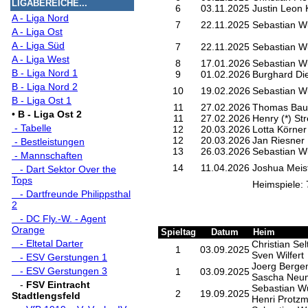
LIGABEREICHE...
6
03.11.2025
Justin Leon K
A - Liga Nord
7
22.11.2025
Sebastian Wu
A - Liga Ost
A - Liga Süd
7
22.11.2025
Sebastian Wu
A - Liga West
8
17.01.2026
Sebastian Wu
B - Liga Nord 1
9
01.02.2026
Burghard Die
B - Liga Nord 2
10
19.02.2026
Sebastian Wu
B - Liga Ost 1
11
27.02.2026
Thomas Bau
•
B - Liga Ost 2
11
27.02.2026
Henry (*) Str
- Tabelle
12
20.03.2026
Lotta Körner
12
20.03.2026
Jan Riesner
- Bestleistungen
13
26.03.2026
Sebastian Wu
- Mannschaften
14
11.04.2026
Joshua Meis
- Dart Sektor Over the
Tops
Heimspiele: 
- Dartfreunde Philippsthal
2
- DC Fly.-W. - Agent
Orange
Spieltag
Datum
Heim
- Eltetal Darter
Christian Sel
1
03.09.2025
Sven Wilfert
- ESV Gerstungen 1
Joerg Berg
- ESV Gerstungen 3
1
03.09.2025
Sascha Neu
-
FSV Eintracht
Sebastian Wu
2
19.09.2025
Stadtlengsfeld
Henri Protz