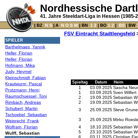
Nordhessische Dart
41. Jahre Steeldart-Liga in Hessen (1985-
Home
‌ |
BZ
‌
N
S
‌ |
A
‌
N
O
S
W
‌ |
BN
‌
1
2
|
BO
‌
1
2
|
‌
BS
|
BW
‌
FSV Eintracht Stadtlengsfeld
SPIELER
Barthelmaes, Yannik
Heller, Florian
Heller, Florian
Hofmann, Mika
Judy, Heymel
Kleinschmidt, Fabian
Spieltag
Datum
Heim
Krautwurm, Pascal
1
03.09.2025
Sascha Neu
Protzmann, Henri
1
03.09.2025
Sven Wilfert
Raumschuessel, Toni
2
19.09.2025
Sebastian Wu
Rimbach, Andreas
2
19.09.2025
Sebastian Wu
Schubert, Martin
3
25.09.2025
Steve Grune
Tschoebel, Sebastian
3
25.09.2025
Mirko Roesle
Weiprecht, Frank
Wolfram, Florian
4
18.10.2025
Sebastian Wu
5
23.10.2025
Sebastian Wu
Wulff, Sebastian
6
03.11.2025
Christian Fie