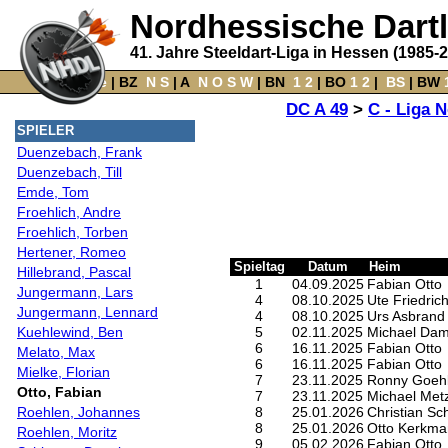
Nordhessische Dart
41. Jahre Steeldart-Liga in Hessen (1985-
Home
‌ |
BZ
‌
N
S
‌ |
A
‌
N
O
S
W
‌ |
BN
‌
1
2
|
BO
‌
1
2
|
‌
BS
|
BW
‌
DC A 49
>
C - Liga N
SPIELER
Duenzebach, Frank
Duenzebach, Till
Emde, Tom
Froehlich, Andre
Froehlich, Torben
Hertener, Romeo
Spieltag
Datum
Heim
Hillebrand, Pascal
1
04.09.2025
Fabian Otto
Jungermann, Lars
4
08.10.2025
Ute Friedric
Jungermann, Lennard
4
08.10.2025
Urs Asbrand
Kuehlewind, Ben
5
02.11.2025
Michael Da
6
16.11.2025
Fabian Otto
Melato, Max
6
16.11.2025
Fabian Otto
Mielke, Florian
7
23.11.2025
Ronny Goehl
Otto, Fabian
7
23.11.2025
Michael Metz
Roehlen, Johannes
8
25.01.2026
Christian Sc
8
25.01.2026
Otto Kerkma
Roehlen, Moritz
9
05.02.2026
Fabian Otto