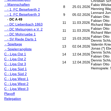
Christian Sc
- Mannschaften
Fabio Witzk
8
25.01.2026
Henning Wa
- 1. FC Beisefoerth 2
Lennard Ju
- 1. FC Beisefoerth 3
9
05.02.2026
Fabian Otto
-
DC A 49
Fabian Otto
11
11.03.2026
- DC Liebenbach 1863
Richard Wan
Fabian Otto
- DC Melsungen e.V. 2
11
11.03.2026
Richard Wan
- DC Mohrruebe 1
Fabian Otto
12
15.03.2026
- SV Riede Darts 1
Dennis Schlu
- Spieltage
Valentin Krie
13
02.04.2026
Jonas (*) Eb
- Spielerrangliste
Dennis Schlu
C - Liga Ost 1
14
12.04.2026
Fabian Otto
C - Liga Ost 2
Dennis Schlu
14
12.04.2026
C - Liga Ost 3
Fabian Otto
Heimspiele: 
C - Liga Süd 1
C - Liga Süd 2
C - Liga West 1
C - Liga West 2
C - Liga West 3
Playoff
Relegation