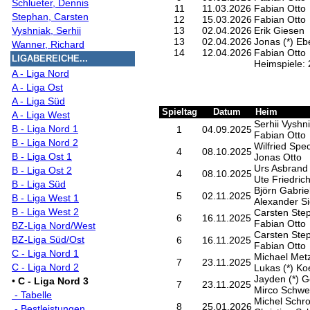
Schlueter, Dennis
11
11.03.2026
Fabian Otto
Stephan, Carsten
12
15.03.2026
Fabian Otto
Vyshniak, Serhii
13
02.04.2026
Erik Giesen
13
02.04.2026
Jonas (*) Eb
Wanner, Richard
14
12.04.2026
Fabian Otto
LIGABEREICHE...
Heimspiele: 
A - Liga Nord
A - Liga Ost
A - Liga Süd
Spieltag
Datum
Heim
A - Liga West
Serhii Vyshn
B - Liga Nord 1
1
04.09.2025
Fabian Otto
B - Liga Nord 2
Wilfried Spe
4
08.10.2025
B - Liga Ost 1
Jonas Otto
Urs Asbrand
B - Liga Ost 2
4
08.10.2025
Ute Friedric
B - Liga Süd
Björn Gabrie
5
02.11.2025
B - Liga West 1
Alexander Si
B - Liga West 2
Carsten Ste
6
16.11.2025
Fabian Otto
BZ-Liga Nord/West
Carsten Ste
BZ-Liga Süd/Ost
6
16.11.2025
Fabian Otto
C - Liga Nord 1
Michael Metz
7
23.11.2025
C - Liga Nord 2
Lukas (*) Ko
Jayden (*) G
•
C - Liga Nord 3
7
23.11.2025
Mirco Schwei
- Tabelle
Michel Schr
8
25.01.2026
- Bestleistungen