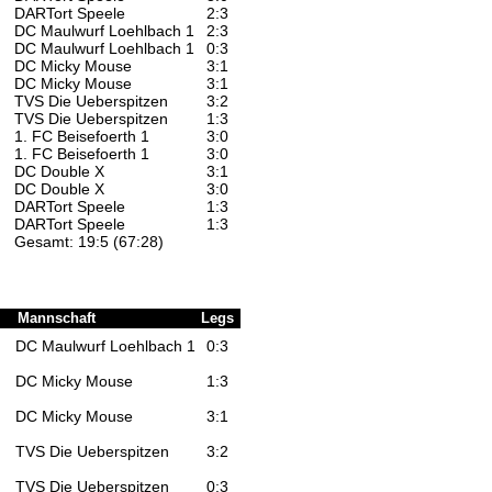
DARTort Speele
2:3
DC Maulwurf Loehlbach 1
2:3
DC Maulwurf Loehlbach 1
0:3
DC Micky Mouse
3:1
DC Micky Mouse
3:1
TVS Die Ueberspitzen
3:2
TVS Die Ueberspitzen
1:3
1. FC Beisefoerth 1
3:0
1. FC Beisefoerth 1
3:0
DC Double X
3:1
DC Double X
3:0
DARTort Speele
1:3
DARTort Speele
1:3
Gesamt: 19:5 (67:28)
Mannschaft
Legs
DC Maulwurf Loehlbach 1
0:3
DC Micky Mouse
1:3
DC Micky Mouse
3:1
TVS Die Ueberspitzen
3:2
TVS Die Ueberspitzen
0:3