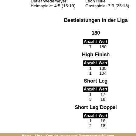
Detlef Wedemeyer
Leon Hilke
Heimspiele: 4:5 (15:19)
Gastspiele: 7:3 (25:18)
Bestleistungen in der Liga
180
Anzahl
Wert
7
180
High Finish
Anzahl
Wert
1
135
1
104
Short Leg
Anzahl
Wert
1
17
3
18
Short Leg Doppel
Anzahl
Wert
1
16
2
18
Home
−
Liga
−
Kontakt-Impressum-Datenschutzerklärung