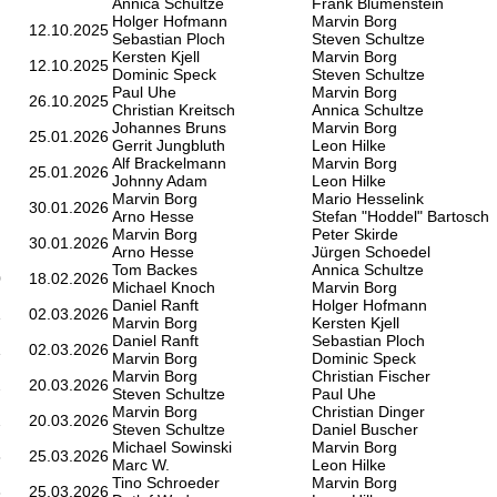
Annica Schultze
Frank Blumenstein
Holger Hofmann
Marvin Borg
12.10.2025
Sebastian Ploch
Steven Schultze
Kersten Kjell
Marvin Borg
12.10.2025
Dominic Speck
Steven Schultze
Paul Uhe
Marvin Borg
26.10.2025
Christian Kreitsch
Annica Schultze
Johannes Bruns
Marvin Borg
25.01.2026
Gerrit Jungbluth
Leon Hilke
Alf Brackelmann
Marvin Borg
25.01.2026
Johnny Adam
Leon Hilke
Marvin Borg
Mario Hesselink
30.01.2026
Arno Hesse
Stefan "Hoddel" Bartosch
Marvin Borg
Peter Skirde
30.01.2026
Arno Hesse
Jürgen Schoedel
Tom Backes
Annica Schultze
0
18.02.2026
Michael Knoch
Marvin Borg
Daniel Ranft
Holger Hofmann
1
02.03.2026
Marvin Borg
Kersten Kjell
Daniel Ranft
Sebastian Ploch
1
02.03.2026
Marvin Borg
Dominic Speck
Marvin Borg
Christian Fischer
2
20.03.2026
Steven Schultze
Paul Uhe
Marvin Borg
Christian Dinger
2
20.03.2026
Steven Schultze
Daniel Buscher
Michael Sowinski
Marvin Borg
3
25.03.2026
Marc W.
Leon Hilke
Tino Schroeder
Marvin Borg
3
25.03.2026