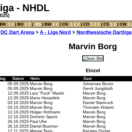
liga - NHDL
2025)
BN
‌
1
2
|
BO
‌
1
2
|
‌
BS
|
BW
‌
1
2
‌ |
CN
‌
1
2
3
|
CO
‌
1
2
3
|
CS
‌
1
2
|
CW
‌
1
DC Dart Arena
>
A - Liga Nord
>
Nordhessische Dartliga
Marvin Borg
Einzel
tag
Datum
Heim
Gast
05.09.2025
Marvin Borg
Johannes Bruns
05.09.2025
Marvin Borg
Gerrit Jungbluth
12.09.2025
Lars "Puck" Martin
Marvin Borg
12.09.2025
Mario Hesselink
Marvin Borg
03.10.2025
Marvin Borg
Daniel Steinruck
03.10.2025
Marvin Borg
Thorsten Hobein
12.10.2025
Holger Hofmann
Marvin Borg
12.10.2025
Dominic Speck
Marvin Borg
26.10.2025
Paul Uhe
Marvin Borg
26.10.2025
Daniel Buscher
Marvin Borg
12.11.2025
Marvin Borg
Karsten Grube