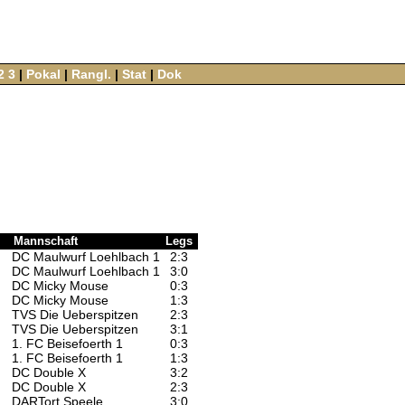
2
3
‌ |‌
Pokal
‌ |‌
Rangl.
‌ |‌
Stat
‌ |‌
Dok
Mannschaft
Legs
DC Maulwurf Loehlbach 1
2:3
DC Maulwurf Loehlbach 1
3:0
DC Micky Mouse
0:3
DC Micky Mouse
1:3
TVS Die Ueberspitzen
2:3
TVS Die Ueberspitzen
3:1
1. FC Beisefoerth 1
0:3
1. FC Beisefoerth 1
1:3
DC Double X
3:2
DC Double X
2:3
DARTort Speele
3:0