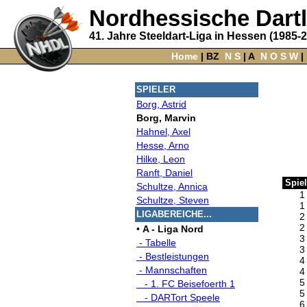
Nordhessische Dart
41. Jahre Steeldart-Liga in Hessen (1985-
Home
‌ |
BZ
‌
N
S
‌ |
A
‌
N
O
S
W
‌ |
SPIELER
Borg, Astrid
Borg, Marvin
Hahnel, Axel
Hesse, Arno
Hilke, Leon
Ranft, Daniel
Spiel
Schultze, Annica
1
Schultze, Steven
1
LIGABEREICHE...
2
2
•
A - Liga Nord
3
- Tabelle
3
- Bestleistungen
4
- Mannschaften
4
5
- 1. FC Beisefoerth 1
5
- DARTort Speele
6