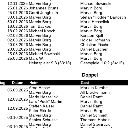
12.11.2025
Marvin Borg
Michael Sowinski
25.01.2026
Johannes Bruns
Marvin Borg
25.01.2026
Gerrit Jungbluth
Marvin Borg
30.01.2026
Marvin Borg
Stefan "Hoddel" Bartosch
30.01.2026
Marvin Borg
Mario Hesselink
0
18.02.2026
Tom Backes
Marvin Borg
0
18.02.2026
Michael Knoch
Marvin Borg
1
02.03.2026
Marvin Borg
Kersten Kjell
1
02.03.2026
Marvin Borg
Holger Hofmann
2
20.03.2026
Marvin Borg
Christian Fischer
2
20.03.2026
Marvin Borg
Daniel Buscher
3
25.03.2026
Michael Sowinski
Marvin Borg
3
25.03.2026
Marc W.
Marvin Borg
Heimspiele: 9:3 (33:13)
Gastspiele: 10:2 (34:15)
Doppel
tag
Datum
Heim
Gast
Arno Hesse
Markus Kuethe
05.09.2025
Marvin Borg
Alf Brackelmann
Mario Hesselink
Daniel Ranft
12.09.2025
Lars "Puck" Martin
Marvin Borg
Steffen Kaiser
Daniel Ranft
12.09.2025
Peter Skirde
Marvin Borg
Marvin Borg
Daniel Schmidt
03.10.2025
Annica Schultze
Thorsten Hobein
Marvin Borg
Daniel Steinruck
03.10.2025