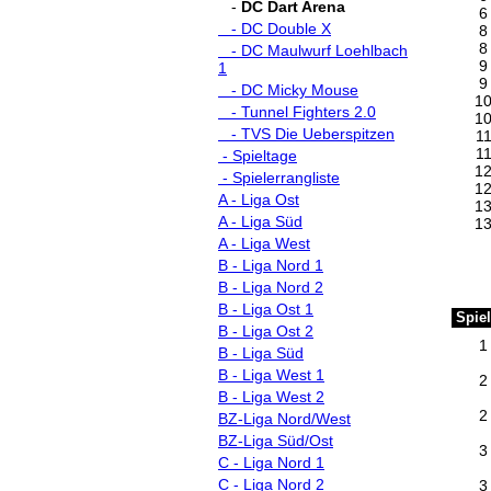
-
DC Dart Arena
6
- DC Double X
8
8
- DC Maulwurf Loehlbach
9
1
9
- DC Micky Mouse
1
- Tunnel Fighters 2.0
1
- TVS Die Ueberspitzen
1
1
- Spieltage
1
- Spielerrangliste
1
A - Liga Ost
1
A - Liga Süd
1
A - Liga West
B - Liga Nord 1
B - Liga Nord 2
B - Liga Ost 1
Spiel
B - Liga Ost 2
1
B - Liga Süd
B - Liga West 1
2
B - Liga West 2
2
BZ-Liga Nord/West
BZ-Liga Süd/Ost
3
C - Liga Nord 1
C - Liga Nord 2
3