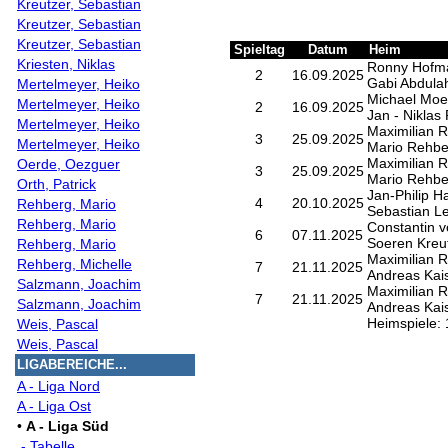
Kreutzer, Sebastian
Kreutzer, Sebastian
Kreutzer, Sebastian
Spieltag
Datum
Heim
Kriesten, Niklas
Ronny Hofm
2
16.09.2025
Gabi Abdula
Mertelmeyer, Heiko
Michael Mo
Mertelmeyer, Heiko
2
16.09.2025
Jan - Niklas 
Mertelmeyer, Heiko
Maximilian R
3
25.09.2025
Mertelmeyer, Heiko
Mario Rehbe
Maximilian R
Oerde, Oezguer
3
25.09.2025
Mario Rehbe
Orth, Patrick
Jan-Philip 
4
20.10.2025
Rehberg, Mario
Sebastian L
Rehberg, Mario
Constantin v
6
07.11.2025
Soeren Kreu
Rehberg, Mario
Maximilian R
Rehberg, Michelle
7
21.11.2025
Andreas Kai
Salzmann, Joachim
Maximilian R
7
21.11.2025
Salzmann, Joachim
Andreas Kai
Heimspiele: 
Weis, Pascal
Weis, Pascal
LIGABEREICHE...
A - Liga Nord
A - Liga Ost
•
A - Liga Süd
- Tabelle