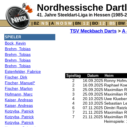
Nordhessische Dart
41. Jahre Steeldart-Liga in Hessen (1985-
Home
‌ |
BZ
‌
N
S
‌ |
A
‌
N
O
S
W
‌ |
BN
‌
1
2
|
BO
‌
1
2
|
‌
BS
|
BW
‌
TSV Meckbach Darts
>
A 
SPIELER
Bock, Kevin
Brehm, Tobias
Brehm, Tobias
Brehm, Tobias
Brehm, Tobias
Estenfelder, Fabrice
Spieltag
Datum
Heim
Fischer, Dirk
2
16.09.2025
Ronny Hofm
Fischer, Manuel*
2
16.09.2025
Raphael Koe
Fischer, Marlon
3
25.09.2025
Maximilian R
Hofmann, Marc
3
25.09.2025
Maximilian R
4
20.10.2025
Uwe Klueber
Kaiser, Andreas
4
20.10.2025
Sebastian L
Kaiser, Andreas
6
07.11.2025
Dimitri Ratzl
Kotzyba, Patrick
7
21.11.2025
Maximilian R
Kotzyba, Patrick
7
21.11.2025
Maximilian R
Heimspiele: 
Kotzyba, Patrick