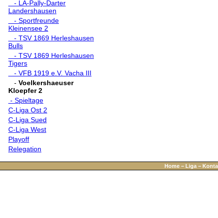
- LA-Pally-Darter
Landershausen
- Sportfreunde
Kleinensee 2
- TSV 1869 Herleshausen
Bulls
- TSV 1869 Herleshausen
Tigers
- VFB 1919 e.V. Vacha III
-
Voelkershaeuser
Kloepfer 2
- Spieltage
C-Liga Ost 2
C-Liga Sued
C-Liga West
Playoff
Relegation
Home
−
Liga
−
Konta