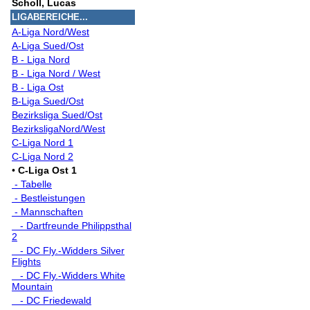
Scholl, Lucas
LIGABEREICHE...
A-Liga Nord/West
A-Liga Sued/Ost
B - Liga Nord
B - Liga Nord / West
B - Liga Ost
B-Liga Sued/Ost
Bezirksliga Sued/Ost
BezirksligaNord/West
C-Liga Nord 1
C-Liga Nord 2
•
C-Liga Ost 1
- Tabelle
- Bestleistungen
- Mannschaften
- Dartfreunde Philippsthal
2
- DC Fly.-Widders Silver
Flights
- DC Fly.-Widders White
Mountain
- DC Friedewald