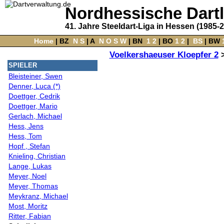
Nordhessische Dart
41. Jahre Steeldart-Liga in Hessen (1985-
Home
‌ |
BZ
‌
N
S
‌ |
A
‌
N
O
S
W
‌ |
BN
‌
1
2
|
BO
‌
1
2
|
‌
BS
|
BW
‌
Voelkershaeuser Kloepfer 2
SPIELER
Bleisteiner, Swen
Denner, Luca (*)
Doettger, Cedrik
Doettger, Mario
Gerlach, Michael
Hess, Jens
Hess, Tom
Hopf , Stefan
Knieling, Christian
Lange, Lukas
Meyer, Noel
Meyer, Thomas
Meykranz, Michael
Most, Moritz
Ritter, Fabian