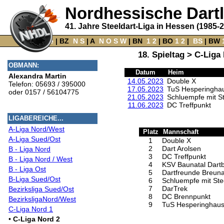
Nordhessische Dart
41. Jahre Steeldart-Liga in Hessen (1985-
Home
‌ |
BZ
‌
N
S
‌ |
A
‌
N
O
S
W
‌ |
BN
‌
1
2
|
BO
‌
1
2
|
‌
BS
|
BW
‌
18. Spieltag > C-Liga
OBMANN:
Datum
Heim
Alexandra Martin
14.05.2023
Double X
Telefon: 05693 / 395000
17.05.2023
TuS Hesperingha
oder 0157 / 56104775
21.05.2023
Schluempfe mit St
11.06.2023
DC Treffpunkt
LIGABEREICHE...
A-Liga Nord/West
Platz
Mannschaft
A-Liga Sued/Ost
1
Double X
2
Dart Arolsen
B - Liga Nord
3
DC Treffpunkt
B - Liga Nord / West
4
KSV Baunatal Dart
B - Liga Ost
5
Dartfreunde Breun
B-Liga Sued/Ost
6
Schluempfe mit Ste
7
DarTrek
Bezirksliga Sued/Ost
8
DC Brennpunkt
BezirksligaNord/West
9
TuS Hesperinghau
C-Liga Nord 1
•
C-Liga Nord 2