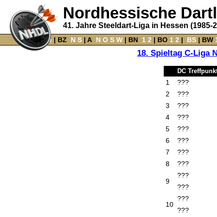
Nordhessische Dart
41. Jahre Steeldart-Liga in Hessen (1985-
Home
‌ |
BZ
‌
N
S
‌ |
A
‌
N
O
S
W
‌ |
BN
‌
1
2
|
BO
‌
1
2
|
‌
BS
|
BW
‌
18. Spieltag C-Liga 
DC Treffpunk
1
???
2
???
3
???
4
???
5
???
6
???
7
???
8
???
???
9
???
???
10
???