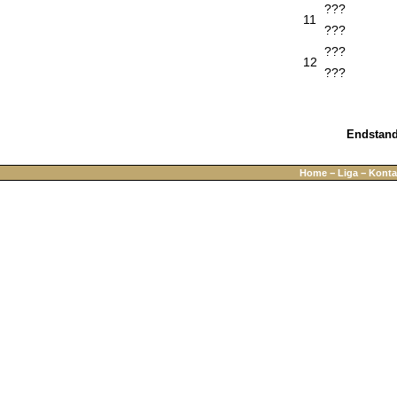
???
11
???
???
12
???
Endstan
Home
−
Liga
−
Konta