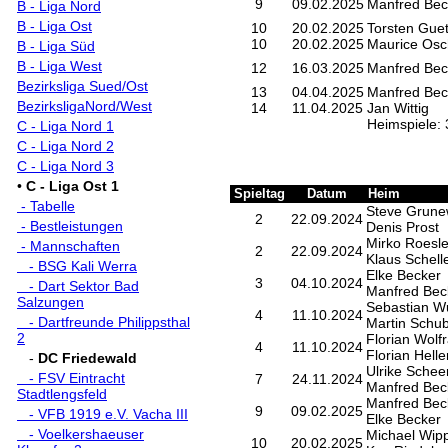
9
09.02.2025
Manfred Bec
B - Liga Nord
B - Liga Ost
10
20.02.2025
Torsten Gue
10
20.02.2025
Maurice Osc
B - Liga Süd
B - Liga West
12
16.03.2025
Manfred Bec
Bezirksliga Sued/Ost
13
04.04.2025
Manfred Bec
BezirksligaNord/West
14
11.04.2025
Jan Wittig
Heimspiele: 
C - Liga Nord 1
C - Liga Nord 2
C - Liga Nord 3
•
C - Liga Ost 1
Spieltag
Datum
Heim
- Tabelle
Steve Grune
2
22.09.2024
- Bestleistungen
Denis Prost
Mirko Roesle
- Mannschaften
2
22.09.2024
Klaus Schell
- BSG Kali Werra
Elke Becker
3
04.10.2024
- Dart Sektor Bad
Manfred Bec
Salzungen
Sebastian Wu
4
11.10.2024
- Dartfreunde Philippsthal
Martin Schub
2
Florian Wolf
4
11.10.2024
Florian Helle
-
DC Friedewald
Ulrike Schee
- FSV Eintracht
7
24.11.2024
Manfred Bec
Stadtlengsfeld
Manfred Bec
9
09.02.2025
- VFB 1919 e.V. Vacha III
Elke Becker
- Voelkershaeuser
Michael Wip
10
20.02.2025