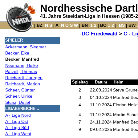
Nordhessische Dart
41. Jahre Steeldart-Liga in Hessen (1985-
Home
‌ |
BZ
‌
N
S
‌ |
A
‌
N
O
S
W
‌ |
BN
‌
1
2
|
BO
‌
1
2
|
‌
BS
|
BW
‌
DC Friedewald
>
C - Li
SPIELER
Ackermann, Siegmar
Becker, Elke
Becker, Manfred
Neumann, Heiko
Patzelt, Thomas
Reichardt, Juergen
Spieltag
Datum
Heim
Reichardt, Marion
Scheer, Günter
2
22.09.2024
Steve Grune
Scheer, Ulrike
3
04.10.2024
Manfred Bec
Stunz, Detlef
4
11.10.2024
Florian Helle
LIGABEREICHE...
4
11.10.2024
Martin Schub
A - Liga Nord
A - Liga Ost
7
24.11.2024
Manfred Bec
A - Liga Süd
9
09.02.2025
Manfred Bec
A - Liga West