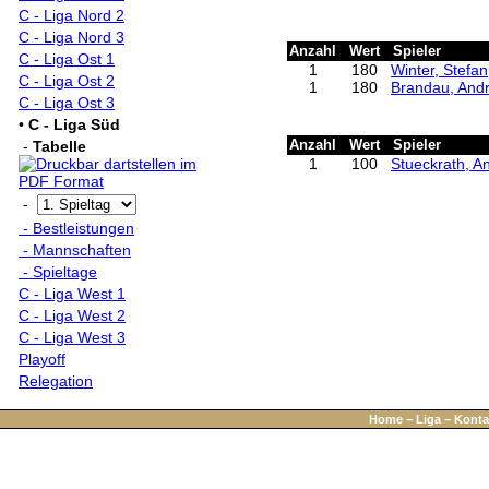
C - Liga Nord 2
C - Liga Nord 3
Anzahl
Wert
Spieler
C - Liga Ost 1
1
180
Winter, Stefan
C - Liga Ost 2
1
180
Brandau, And
C - Liga Ost 3
•
C - Liga Süd
-
Tabelle
Anzahl
Wert
Spieler
1
100
Stueckrath, A
-
- Bestleistungen
- Mannschaften
- Spieltage
C - Liga West 1
C - Liga West 2
C - Liga West 3
Playoff
Relegation
Home
−
Liga
−
Konta