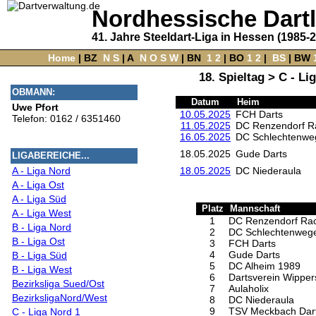
Nordhessische Dart
41. Jahre Steeldart-Liga in Hessen (1985-
Home
‌ |
BZ
‌
N
S
‌ |
A
‌
N
O
S
W
‌ |
BN
‌
1
2
|
BO
‌
1
2
|
‌
BS
|
BW
‌
18. Spieltag > C - L
OBMANN:
Datum
Heim
Uwe Pfort
10.05.2025
FCH Darts
Telefon: 0162 / 6351460
11.05.2025
DC Renzendorf R
16.05.2025
DC Schlechtenwe
18.05.2025
Gude Darts
LIGABEREICHE...
A - Liga Nord
18.05.2025
DC Niederaula
A - Liga Ost
A - Liga Süd
Platz
Mannschaft
A - Liga West
1
DC Renzendorf Ra
B - Liga Nord
2
DC Schlechtenweg
B - Liga Ost
3
FCH Darts
4
Gude Darts
B - Liga Süd
5
DC Alheim 1989
B - Liga West
6
Dartsverein Wippers
Bezirksliga Sued/Ost
7
Aulaholix
BezirksligaNord/West
8
DC Niederaula
9
TSV Meckbach Dar
C - Liga Nord 1