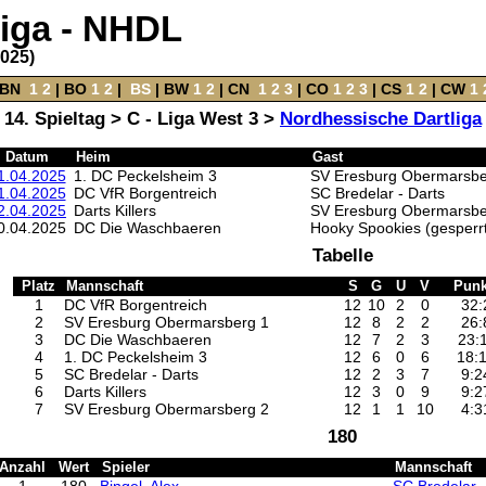
liga - NHDL
2025)
BN
‌
1
2
|
BO
‌
1
2
|
‌
BS
|
BW
‌
1
2
‌ |
CN
‌
1
2
3
|
CO
‌
1
2
3
|
CS
‌
1
2
|
CW
‌
1
14. Spieltag > C - Liga West 3 >
Nordhessische Dartliga
Datum
Heim
Gast
1.04.2025
1. DC Peckelsheim 3
SV Eresburg Obermarsbe
1.04.2025
DC VfR Borgentreich
SC Bredelar - Darts
2.04.2025
Darts Killers
SV Eresburg Obermarsbe
0.04.2025
DC Die Waschbaeren
Hooky Spookies (gesperrt
Tabelle
Platz
Mannschaft
S
G
U
V
Punk
1
DC VfR Borgentreich
12
10
2
0
32:
2
SV Eresburg Obermarsberg 1
12
8
2
2
26:
3
DC Die Waschbaeren
12
7
2
3
23:
4
1. DC Peckelsheim 3
12
6
0
6
18:
5
SC Bredelar - Darts
12
2
3
7
9:2
6
Darts Killers
12
3
0
9
9:2
7
SV Eresburg Obermarsberg 2
12
1
1
10
4:3
180
Anzahl
Wert
Spieler
Mannschaft
1
180
Bingel, Alex
SC Bredelar -