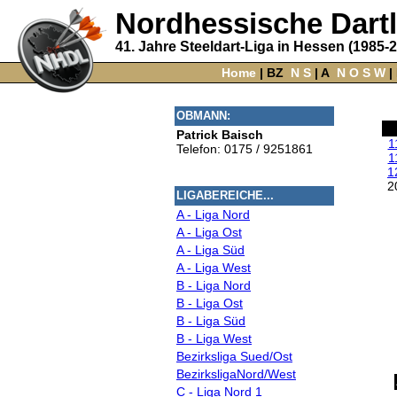
Nordhessische Dart
41. Jahre Steeldart-Liga in Hessen (1985-
Home
‌ |
BZ
‌
N
S
‌ |
A
‌
N
O
S
W
‌ |
OBMANN:
Patrick Baisch
1
Telefon: 0175 / 9251861
1
1
2
LIGABEREICHE...
A - Liga Nord
A - Liga Ost
A - Liga Süd
A - Liga West
B - Liga Nord
B - Liga Ost
B - Liga Süd
B - Liga West
Bezirksliga Sued/Ost
BezirksligaNord/West
C - Liga Nord 1