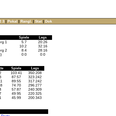
2
3
‌ |‌
Pokal
‌ |‌
Rangl.
‌ |‌
Stat
‌ |‌
Dok
Spiele
Legs
rg 1
5
:
7
20
:
26
10
:
2
32
:
16
rg 2
8
:
4
28
:
16
)
0
:
0
0
:
0
te
Spiele
Legs
2
103:41
350:208
8
87:57
323:242
11
89:55
317:242
18
74:70
296:277
4
57:87
240:309
7
49:95
220:325
1
45:99
200:343
 Darts