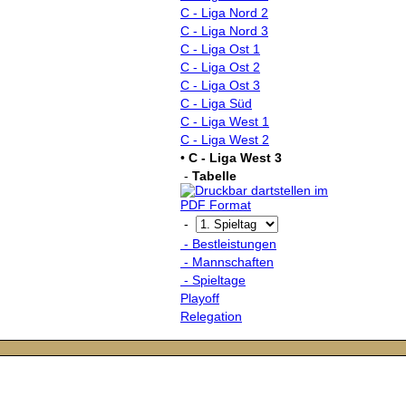
C - Liga Nord 2
C - Liga Nord 3
C - Liga Ost 1
C - Liga Ost 2
C - Liga Ost 3
C - Liga Süd
C - Liga West 1
C - Liga West 2
•
C - Liga West 3
-
Tabelle
-
- Bestleistungen
- Mannschaften
- Spieltage
Playoff
Relegation