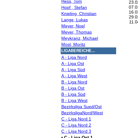
Hess, Tom
23.0
07.0
Hopf , Stefan
16.0
Knieling, Christian
29.0
Lange, Lukas
11.0
Meyer, Noel
Meyer, Thomas
Meykranz, Michael
Most, Moritz
LIGABEREICHE...
A - Liga Nord
A - Liga Ost
A - Liga Süd
A - Liga West
B - Liga Nord
B - Liga Ost
B - Liga Süd
B - Liga West
Bezirksliga Sued/Ost
BezirksligaNord/West
C - Liga Nord 1
C - Liga Nord 2
C - Liga Nord 3
•
C - Liga Ost 1