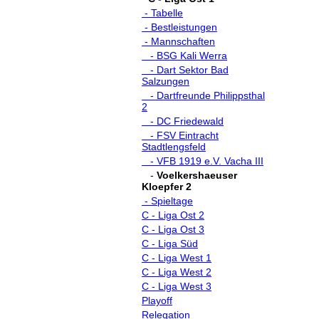
- Tabelle
- Bestleistungen
- Mannschaften
- BSG Kali Werra
- Dart Sektor Bad
Salzungen
- Dartfreunde Philippsthal
2
- DC Friedewald
- FSV Eintracht
Stadtlengsfeld
- VFB 1919 e.V. Vacha III
-
Voelkershaeuser
Kloepfer 2
- Spieltage
C - Liga Ost 2
C - Liga Ost 3
C - Liga Süd
C - Liga West 1
C - Liga West 2
C - Liga West 3
Playoff
Relegation