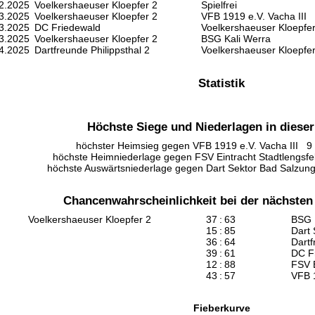
2.2025
Voelkershaeuser Kloepfer 2
Spielfrei
3.2025
Voelkershaeuser Kloepfer 2
VFB 1919 e.V. Vacha III
3.2025
DC Friedewald
Voelkershaeuser Kloepfer
3.2025
Voelkershaeuser Kloepfer 2
BSG Kali Werra
4.2025
Dartfreunde Philippsthal 2
Voelkershaeuser Kloepfer
Statistik
Höchste Siege und Niederlagen in dieser
höchster Heimsieg gegen VFB 1919 e.V. Vacha III 9 :
höchste Heimniederlage gegen FSV Eintracht Stadtlengsfel
höchste Auswärtsniederlage gegen Dart Sektor Bad Salzung
Chancenwahrscheinlichkeit bei der nächste
Voelkershaeuser Kloepfer 2
37
:
63
BSG 
15
:
85
Dart
36
:
64
Dartf
39
:
61
DC F
12
:
88
FSV E
43
:
57
VFB 1
Fieberkurve