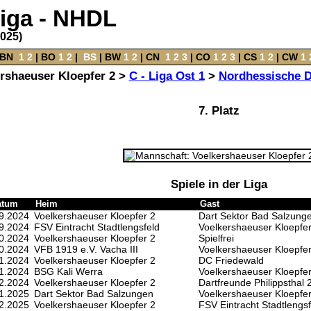
liga - NHDL
2025)
BN
‌
1
2
|
BO
‌
1
2
|
‌
BS
|
BW
‌
1
2
‌ |
CN
‌
1
2
3
|
CO
‌
1
2
3
|
CS
‌
1
2
|
CW
‌
1
rshaeuser Kloepfer 2 >
C - Liga Ost 1
>
Nordhessische D
7. Platz
Spiele in der Liga
atum
Heim
Gast
9.2024
Voelkershaeuser Kloepfer 2
Dart Sektor Bad Salzung
9.2024
FSV Eintracht Stadtlengsfeld
Voelkershaeuser Kloepfer
0.2024
Voelkershaeuser Kloepfer 2
Spielfrei
0.2024
VFB 1919 e.V. Vacha III
Voelkershaeuser Kloepfer
1.2024
Voelkershaeuser Kloepfer 2
DC Friedewald
1.2024
BSG Kali Werra
Voelkershaeuser Kloepfer
2.2024
Voelkershaeuser Kloepfer 2
Dartfreunde Philippsthal 
1.2025
Dart Sektor Bad Salzungen
Voelkershaeuser Kloepfer
2.2025
Voelkershaeuser Kloepfer 2
FSV Eintracht Stadtlengsf