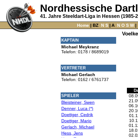
Nordhessische Dart
41. Jahre Steeldart-Liga in Hessen (1985-
Home
‌ |
BZ
‌
N
S
‌ |
A
‌
N
O
S
W
‌ |
Voelke
KAPTAIN
Michael Meykranz
Telefon: 0178 / 8689019
VERTRETER
Michael Gerlach
Telefon: 0162 / 6761737
D
08.0
SPIELER
21.0
Bleisteiner, Swen
06.1
Denner, Luca (*)
20.1
Doettger, Cedrik
01.1
10.1
Doettger, Mario
01.1
Gerlach, Michael
18.0
Hess, Jens
02.0