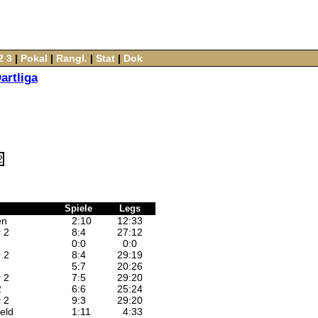
2
3
‌ |‌
Pokal
‌ |‌
Rangl.
‌ |‌
Stat
‌ |‌
Dok
artliga
Spiele
Legs
en
2
:
10
12
:
33
 2
8
:
4
27
:
12
0
:
0
0
:
0
 2
8
:
4
29
:
19
5
:
7
20
:
26
 2
7
:
5
29
:
20
2
6
:
6
25
:
24
 2
9
:
3
29
:
20
eld
1
:
11
4
:
33