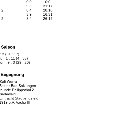
0
:
0
0
:
0
9
:
3
31
:
17
 2
8
:
4
28
:
18
3
:
9
16
:
31
 2
8
:
4
26
:
19
 Saison
 3 (31 : 17)
d 1 : 11 (4 : 33)
en 9 : 3 (29 : 20)
n Begegnung
Kali Werra
 Sektor Bad Salzungen
reunde Philippsthal 2
riedewald
intracht Stadtlengsfeld
919 e.V. Vacha III