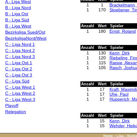
A - Liga West
1
1
Brackelmann, 
B - Liga Nord
1
170
Stoebener, T
B - Liga Ost
B - Liga Süd
B - Liga West
Anzahl
Wert
Spieler
1
180
Ernst, Roland
Bezirksliga Sued/Ost
BezirksligaNord/West
C - Liga Nord 1
Anzahl
Wert
Spieler
C - Liga Nord 2
1
130
Kenn, Dirk
C - Liga Nord 3
1
120
Riebeling, Fin
C - Liga Ost 1
1
115
Rappe, Alexa
1
105
Rasch, Joshu
C - Liga Ost 2
C - Liga Ost 3
C - Liga Süd
Anzahl
Wert
Spieler
C - Liga West 1
1
17
Kraft, Maximil
C - Liga West 2
1
17
Uhe, Paul
1
17
Hupperich, Ma
C - Liga West 3
Playoff
Relegation
Anzahl
Wert
Spieler
1
15
Kenn, Dirk
1
15
Wehder, Heik
Home
−
Liga
−
Konta