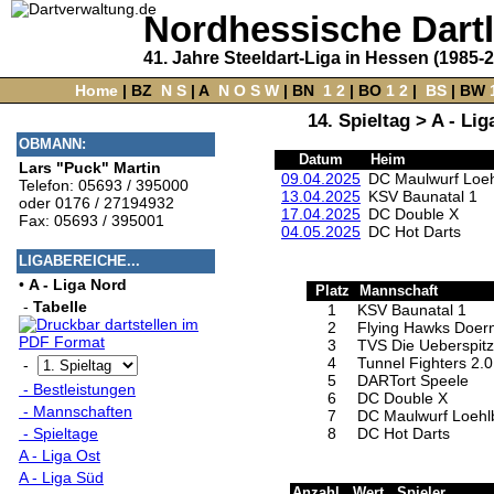
Nordhessische Dart
41. Jahre Steeldart-Liga in Hessen (1985-
Home
‌ |
BZ
‌
N
S
‌ |
A
‌
N
O
S
W
‌ |
BN
‌
1
2
|
BO
‌
1
2
|
‌
BS
|
BW
‌
14. Spieltag > A - Li
OBMANN:
Datum
Heim
Lars "Puck" Martin
09.04.2025
DC Maulwurf Loeh
Telefon: 05693 / 395000
13.04.2025
KSV Baunatal 1
oder 0176 / 27194932
17.04.2025
DC Double X
Fax: 05693 / 395001
04.05.2025
DC Hot Darts
LIGABEREICHE...
•
A - Liga Nord
Platz
Mannschaft
-
Tabelle
1
KSV Baunatal 1
2
Flying Hawks Doer
3
TVS Die Ueberspit
4
Tunnel Fighters 2.0
-
5
DARTort Speele
- Bestleistungen
6
DC Double X
- Mannschaften
7
DC Maulwurf Loehl
8
DC Hot Darts
- Spieltage
A - Liga Ost
A - Liga Süd
Anzahl
Wert
Spieler