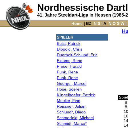
Nordhessische Dart
41. Jahre Steeldart-Liga in Hessen (1985-
Home
‌ |
BZ
‌
N
S
‌ |
A
‌
N
O
S
W
‌ |
Hu
SPIELER
Bulst, Patrick
Dippold, Chris
Duerholt-Schlund, Eric
Eidams, Rene
Frese, Harald
Funk, Rene
Funk, Rene
George , Marcel
Hose, Soeren
Klingelhoefer, Patrick
Spiel
Moeller, Finn
8
Reissner, Julian
8
1
Schlund*, Diego
1
Schmerfeld, Michael
1
Schmidt, Marco*
1