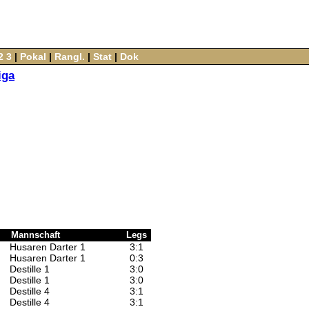
2
3
‌ |‌
Pokal
‌ |‌
Rangl.
‌ |‌
Stat
‌ |‌
Dok
iga
Mannschaft
Legs
Husaren Darter 1
3:1
Husaren Darter 1
0:3
Destille 1
3:0
Destille 1
3:0
Destille 4
3:1
Destille 4
3:1