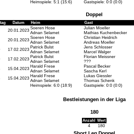
Heimspiele: 5:1 (15:6)
Gastspiele: 0:0 (0:0)
Doppel
tag
Datum
Heim
Gast
Soeren Hose
Julian Moeller
20.01.2023
Adnan Selamet
Mathias Kuchenbecker
Soeren Hose
Christian Heidrich
20.01.2023
Adnan Selamet
Andreas Moeller
Patrick Bulst
Jens Schlosser
0
17.02.2023
Adnan Selamet
Marcel Walger
Patrick Bulst
Florian Meissner
0
17.02.2023
Adnan Selamet
???
Harald Frese
Pascal Becker
4
15.04.2023
Adnan Selamet
Sascha Kerl
Harald Frese
Lukas Giessler
4
15.04.2023
Adnan Selamet
Thomas Schenk
Heimspiele: 6:0 (18:9)
Gastspiele: 0:0 (0:0)
Bestleistungen in der Liga
180
Anzahl
Wert
4
180
Short Leg Doppel