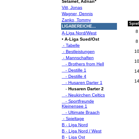
Selamet, Adnan*
Vitt, Jonas
Wagner, Dennis
Zanko, Tommy
Spiel
LIGABEREICHE...
8
A-Liga Nord/West
•
A-Liga Sued/Ost
8
- Tabelle
1
- Bestleistungen
- Mannschaften
1
- Brothers from Hell
- Destille 1
1
- Destille 4
1
- Husaren Darter 1
-
Husaren Darter 2
- Neukirchen Celtics
- Sportfreunde
Kleinensee 1
- Ultimate Braach
- Spieltage
B - Liga Nord
B - Liga Nord / West
B - Liga Ost