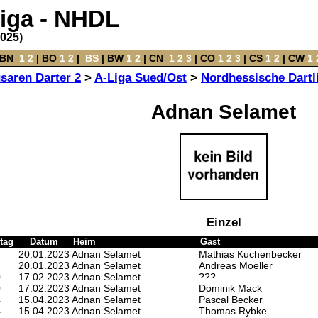
liga - NHDL
2025)
BN
‌
1
2
|
BO
‌
1
2
|
‌
BS
|
BW
‌
1
2
‌ |
CN
‌
1
2
3
|
CO
‌
1
2
3
|
CS
‌
1
2
|
CW
‌
1
saren Darter 2
>
A-Liga Sued/Ost
>
Nordhessische Dartl
Adnan Selamet
Einzel
tag
Datum
Heim
Gast
20.01.2023
Adnan Selamet
Mathias Kuchenbecker
20.01.2023
Adnan Selamet
Andreas Moeller
0
17.02.2023
Adnan Selamet
???
0
17.02.2023
Adnan Selamet
Dominik Mack
4
15.04.2023
Adnan Selamet
Pascal Becker
4
15.04.2023
Adnan Selamet
Thomas Rybke