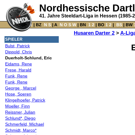
Nordhessische Dart
41. Jahre Steeldart-Liga in Hessen (1985-
Home
‌ |
BZ
‌
N
S
‌ |
A
‌
N
O
S
W
‌ |
BN
‌
1
2
|
BO
‌
1
2
|
‌
BS
|
BW
‌
Husaren Darter 2
>
A-Lig
SPIELER
Bulst, Patrick
Dippold, Chris
Duerholt-Schlund, Eric
Eidams, Rene
Frese, Harald
Funk, Rene
Funk, Rene
George , Marcel
Hose, Soeren
Klingelhoefer, Patrick
Moeller, Finn
Reissner, Julian
Schlund*, Diego
Schmerfeld, Michael
Schmidt, Marco*