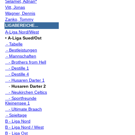
Selamet, Adnan*
Vitt, Jonas
Wagner, Dennis
Zanko, Tommy
LIGABEREICHE...
A-Liga Nord/West
•
A-Liga Sued/Ost
- Tabelle
- Bestleistungen
- Mannschaften
- Brothers from Hell
- Destille 1
- Destille 4
- Husaren Darter 1
-
Husaren Darter 2
- Neukirchen Celtics
- Sportfreunde
Kleinensee 1
- Ultimate Braach
- Spieltage
B - Liga Nord
B - Liga Nord / West
B - Liga Ost