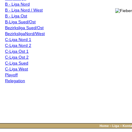
B - Liga Nord
B - Liga Nord / West
B - Liga Ost
B-Liga Sued/Ost
Bezirksliga Sued/Ost
BezirksligaNord/West
C-Liga Nord 1
C-Liga Nord 2
C-Liga Ost 1
C-Liga Ost 2
C-Liga Sued
C-Liga West
Playoff
Relegation
Home
−
Liga
−
Konta