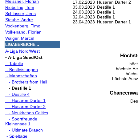
Meissner, Florian
17.02.2023
Husaren Darter 2
03.03.2023
Destille 1
Riebeling, Tom
24.03.2023
Destille 1
Schlosser, Jens
02.04.2023
Destille 1
Steube, Andre
23.04.2023
Husaren Darter 1
Vockenberg, Timo
Volkenand, Florian
Walger, Marcel
LIGABEREICHE...
A-Liga Nord/West
Höchst
•
A-Liga Sued/Ost
- Tabelle
höch
höchste He
- Bestleistungen
höchst
- Mannschaften
höchste Ausw
- Brothers from Hell
-
Destille 1
Chancenwah
- Destille 4
- Husaren Darter 1
Dest
- Husaren Darter 2
- Neukirchen Celtics
- Sportfreunde
Kleinensee 1
- Ultimate Braach
- Spieltage