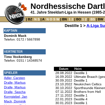
Nordhessische Dart
41. Jahre Steeldart-Liga in Hessen (1985-
Home
‌ |
BZ
‌
N
S
‌ |
A
‌
N
O
S
W
‌ |
BN
‌
1
2
|
BO
‌
1
2
|
‌
BS
|
BW
‌
Destille 1 >
A-Liga Su
KAPTAIN
Dominik Mack
Telefon: 0172 / 5667898
VERTRETER
Timo Vockenberg
Telefon: 0151 / 14348574
Datum
Heim
28.08.2022
Destille 1
SPIELER
16.09.2022
Ultimate Braach (ges
Adler, Carsten
30.09.2022
Destille 1
Dralle, Markus
23.10.2022
Neukirchen Celtics
Dralle, Markus
30.10.2022
Sportfreunde Kleine
07.11.2022
Brothers from Hell
Dralle, Sascha
27.11.2022
Destille 1
Korngiebel, Jan
22.01.2023
Destille 4
Mack, Dominik
30.01.2023
Destille 1