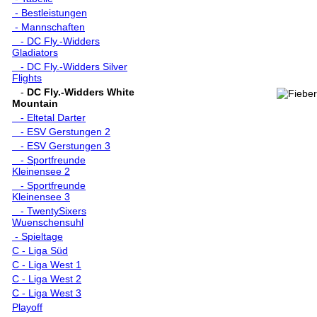
- Bestleistungen
- Mannschaften
- DC Fly.-Widders
Gladiators
- DC Fly.-Widders Silver
Flights
-
DC Fly.-Widders White
Mountain
- Eltetal Darter
- ESV Gerstungen 2
- ESV Gerstungen 3
- Sportfreunde
Kleinensee 2
- Sportfreunde
Kleinensee 3
- TwentySixers
Wuenschensuhl
- Spieltage
C - Liga Süd
C - Liga West 1
C - Liga West 2
C - Liga West 3
Playoff