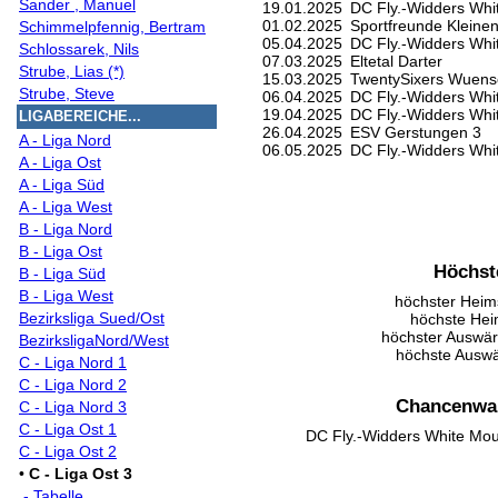
Sander , Manuel
19.01.2025
DC Fly.-Widders Whi
01.02.2025
Sportfreunde Kleine
Schimmelpfennig, Bertram
05.04.2025
DC Fly.-Widders Whi
Schlossarek, Nils
07.03.2025
Eltetal Darter
Strube, Lias (*)
15.03.2025
TwentySixers Wuens
Strube, Steve
06.04.2025
DC Fly.-Widders Whi
19.04.2025
DC Fly.-Widders Whi
LIGABEREICHE...
26.04.2025
ESV Gerstungen 3
A - Liga Nord
06.05.2025
DC Fly.-Widders Whi
A - Liga Ost
A - Liga Süd
A - Liga West
B - Liga Nord
B - Liga Ost
Höchst
B - Liga Süd
B - Liga West
höchster Heim
Bezirksliga Sued/Ost
höchste Hei
höchster Auswärt
BezirksligaNord/West
höchste Auswä
C - Liga Nord 1
C - Liga Nord 2
Chancenwah
C - Liga Nord 3
C - Liga Ost 1
DC Fly.-Widders White Mou
C - Liga Ost 2
•
C - Liga Ost 3
- Tabelle