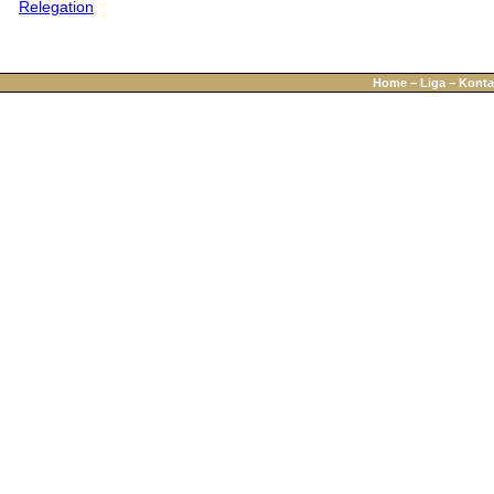
Relegation
Home
−
Liga
−
Konta