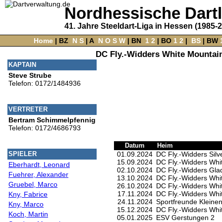
Nordhessische Dart
41. Jahre Steeldart-Liga in Hessen (1985-
Home
‌ |
BZ
‌
N
S
‌ |
A
‌
N
O
S
W
‌ |
BN
‌
1
2
|
BO
‌
1
2
|
‌
BS
|
BW
‌
DC Fly.-Widders White Mountai
KAPTAIN
Steve Strube
Telefon: 0172/1484936
VERTRETER
Bertram Schimmelpfennig
Telefon: 0172/4686793
Datum
Heim
01.09.2024
DC Fly.-Widders Silve
SPIELER
15.09.2024
DC Fly.-Widders Whi
Eberhardt, Leonard
02.10.2024
DC Fly.-Widders Glad
Fuehrer, Alexander
13.10.2024
DC Fly.-Widders Whi
Gruebel, Marco
26.10.2024
DC Fly.-Widders Whi
17.11.2024
DC Fly.-Widders Whi
Kny, Fabrice
24.11.2024
Sportfreunde Kleine
Kny, Marco
15.12.2024
DC Fly.-Widders Whi
Koch, Martin
05.01.2025
ESV Gerstungen 2