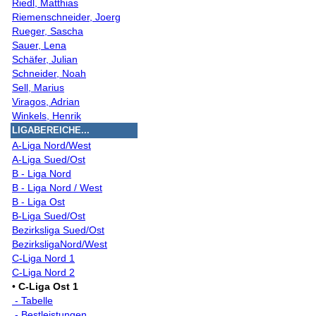
Riedl, Matthias
Riemenschneider, Joerg
Rueger, Sascha
Sauer, Lena
Schäfer, Julian
Schneider, Noah
Sell, Marius
Viragos, Adrian
Winkels, Henrik
LIGABEREICHE...
A-Liga Nord/West
A-Liga Sued/Ost
B - Liga Nord
B - Liga Nord / West
B - Liga Ost
B-Liga Sued/Ost
Bezirksliga Sued/Ost
BezirksligaNord/West
C-Liga Nord 1
C-Liga Nord 2
•
C-Liga Ost 1
- Tabelle
- Bestleistungen