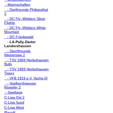
- Mannschaften
- Dartfreunde Philippsthal
2
- DC Fly.-Widders Silver
Flights
- DC Fly.-Widders White
Mountain
- DC Friedewald
-
LA-Pally-Darter
Landershausen
- Sportfreunde
Kleinensee 2
- TSV 1869 Herleshausen
Bulls
- TSV 1869 Herleshausen
Tigers
- VFB 1919 e.V. Vacha III
- Voelkershaeuser
Kloepfer 2
- Spieltage
C-Liga Ost 2
C-Liga Sued
C-Liga West
Playoff