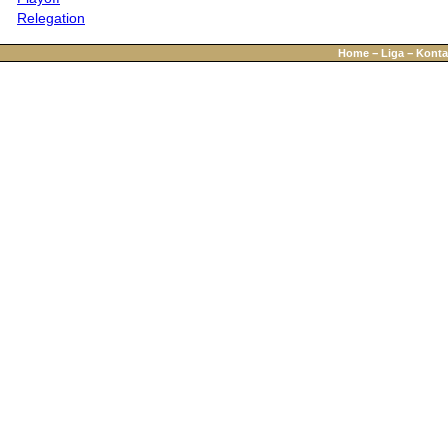
Relegation
Home
−
Liga
−
Konta