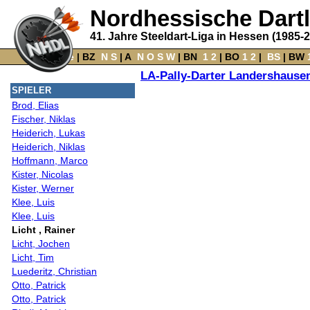
Nordhessische Dart
41. Jahre Steeldart-Liga in Hessen (1985-
Home
‌ |
BZ
‌
N
S
‌ |
A
‌
N
O
S
W
‌ |
BN
‌
1
2
|
BO
‌
1
2
|
‌
BS
|
BW
‌
LA-Pally-Darter Landershause
SPIELER
Brod, Elias
Fischer, Niklas
Heiderich, Lukas
Heiderich, Niklas
Hoffmann, Marco
Kister, Nicolas
Kister, Werner
Klee, Luis
Klee, Luis
Licht , Rainer
Licht, Jochen
Licht, Tim
Luederitz, Christian
Otto, Patrick
Otto, Patrick