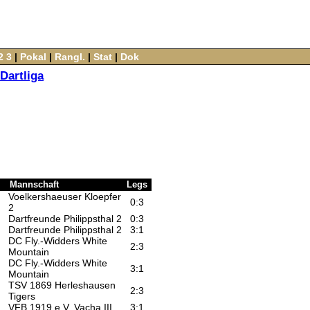
2
3
‌ |‌
Pokal
‌ |‌
Rangl.
‌ |‌
Stat
‌ |‌
Dok
Dartliga
Mannschaft
Legs
Voelkershaeuser Kloepfer
0:3
2
Dartfreunde Philippsthal 2
0:3
Dartfreunde Philippsthal 2
3:1
DC Fly.-Widders White
2:3
Mountain
DC Fly.-Widders White
3:1
Mountain
TSV 1869 Herleshausen
2:3
Tigers
VFB 1919 e.V. Vacha III
3:1