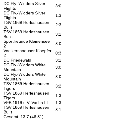
DC Fly.-Widders Silver
3:0
Flights
DC Fly.-Widders Silver
1:3
Flights
TSV 1869 Herleshausen
2:3
Bulls
TSV 1869 Herleshausen
3:1
Bulls
Sportfreunde Kleinensee
3:0
2
Voelkershaeuser Kloepfer
0:3
2
DC Friedewald
3:1
DC Fly.-Widders White
3:0
Mountain
DC Fly.-Widders White
3:0
Mountain
TSV 1869 Herleshausen
3:2
Tigers
TSV 1869 Herleshausen
1:3
Tigers
VFB 1919 e.V. Vacha III
1:3
TSV 1869 Herleshausen
3:1
Bulls
Gesamt: 13:7 (46:31)