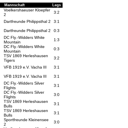
Mannschaft
Legs
Voelkershaeuser Kloepfer
3:2
2
Dartfreunde Philippsthal 2
3:1
Dartfreunde Philippsthal 2
0:3
DC Fly.-Widders White
1:3
Mountain
DC Fly.-Widders White
0:3
Mountain
TSV 1869 Herleshausen
3:2
Tigers
VFB 1919 e.V. Vacha III
3:1
VFB 1919 e.V. Vacha III
3:1
DC Fly.-Widders Silver
3:1
Flights
DC Fly.-Widders Silver
3:0
Flights
TSV 1869 Herleshausen
3:1
Bulls
TSV 1869 Herleshausen
3:1
Bulls
Sportfreunde Kleinensee
3:0
2