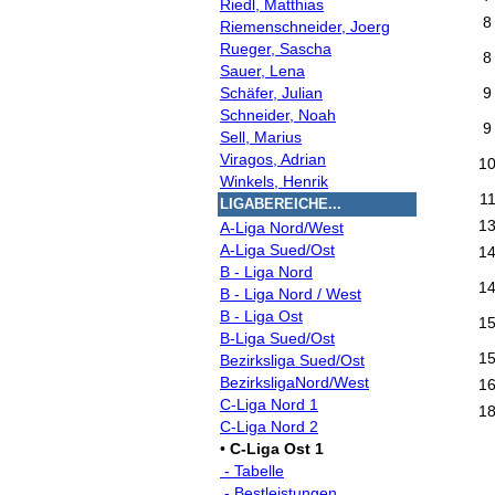
Riedl, Matthias
8
Riemenschneider, Joerg
Rueger, Sascha
8
Sauer, Lena
Schäfer, Julian
9
Schneider, Noah
9
Sell, Marius
Viragos, Adrian
1
Winkels, Henrik
1
LIGABEREICHE...
1
A-Liga Nord/West
A-Liga Sued/Ost
1
B - Liga Nord
1
B - Liga Nord / West
B - Liga Ost
1
B-Liga Sued/Ost
1
Bezirksliga Sued/Ost
BezirksligaNord/West
1
C-Liga Nord 1
1
C-Liga Nord 2
•
C-Liga Ost 1
- Tabelle
- Bestleistungen