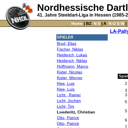
Nordhessische Dart
41. Jahre Steeldart-Liga in Hessen (1985-
Home
‌ |
BZ
‌
N
S
‌ |
A
‌
N
O
S
W
‌ |
LA-Pall
SPIELER
Brod, Elias
Fischer, Niklas
Heiderich, Lukas
Heiderich, Niklas
Hoffmann, Marco
Kister, Nicolas
Spiel
Kister, Werner
Klee, Luis
2
Klee, Luis
3
Licht , Rainer
3
Licht, Jochen
5
Licht, Tim
5
Luederitz, Christian
Otto, Patrick
6
Otto, Patrick
7