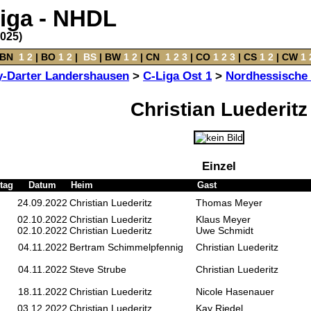
liga - NHDL
2025)
BN
‌
1
2
|
BO
‌
1
2
|
‌
BS
|
BW
‌
1
2
‌ |
CN
‌
1
2
3
|
CO
‌
1
2
3
|
CS
‌
1
2
|
CW
‌
1
y-Darter Landershausen
>
C-Liga Ost 1
>
Nordhessische 
Christian Luederitz
Einzel
tag
Datum
Heim
Gast
24.09.2022
Christian Luederitz
Thomas Meyer
02.10.2022
Christian Luederitz
Klaus Meyer
02.10.2022
Christian Luederitz
Uwe Schmidt
04.11.2022
Bertram Schimmelpfennig
Christian Luederitz
04.11.2022
Steve Strube
Christian Luederitz
18.11.2022
Christian Luederitz
Nicole Hasenauer
03.12.2022
Christian Luederitz
Kay Riedel