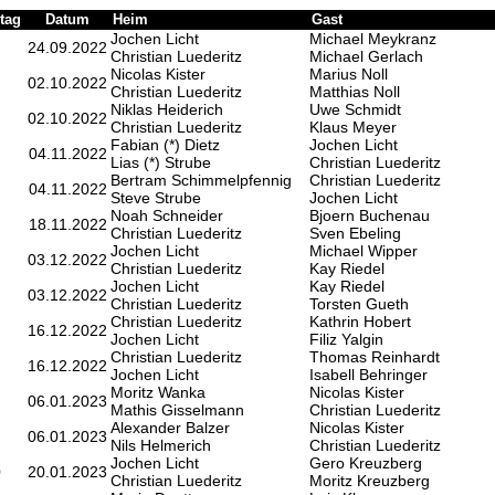
tag
Datum
Heim
Gast
Jochen Licht
Michael Meykranz
24.09.2022
Christian Luederitz
Michael Gerlach
Nicolas Kister
Marius Noll
02.10.2022
Christian Luederitz
Matthias Noll
Niklas Heiderich
Uwe Schmidt
02.10.2022
Christian Luederitz
Klaus Meyer
Fabian (*) Dietz
Jochen Licht
04.11.2022
Lias (*) Strube
Christian Luederitz
Bertram Schimmelpfennig
Christian Luederitz
04.11.2022
Steve Strube
Jochen Licht
Noah Schneider
Bjoern Buchenau
18.11.2022
Christian Luederitz
Sven Ebeling
Jochen Licht
Michael Wipper
03.12.2022
Christian Luederitz
Kay Riedel
Jochen Licht
Kay Riedel
03.12.2022
Christian Luederitz
Torsten Gueth
Christian Luederitz
Kathrin Hobert
16.12.2022
Jochen Licht
Filiz Yalgin
Christian Luederitz
Thomas Reinhardt
16.12.2022
Jochen Licht
Isabell Behringer
Moritz Wanka
Nicolas Kister
06.01.2023
Mathis Gisselmann
Christian Luederitz
Alexander Balzer
Nicolas Kister
06.01.2023
Nils Helmerich
Christian Luederitz
Jochen Licht
Gero Kreuzberg
0
20.01.2023
Christian Luederitz
Moritz Kreuzberg