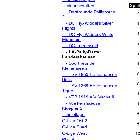
- Mannschaften
Spiel
- Dartfreunde Philippsthal
2
2
- DC Fly.-Widders Silver
3
Flights
3
- DC Fly.-Widders White
Mountain
5
- DC Friedewald
-
LA-Pally-Darter
5
Landershausen
- Sportfreunde
6
Kleinensee 2
7
- TSV 1869 Herleshausen
Bulls
7
- TSV 1869 Herleshausen
Tigers
8
- VFB 1919 e.V. Vacha III
- Voelkershaeuser
8
Kloepfer 2
9
- Spieltage
C-Liga Ost 2
9
C-Liga Sued
C-Liga West
1
Playoff