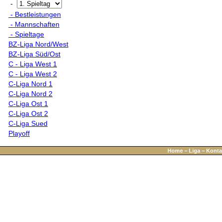
-
- Bestleistungen
- Mannschaften
- Spieltage
BZ-Liga Nord/West
BZ-Liga Süd/Ost
C - Liga West 1
C - Liga West 2
C-Liga Nord 1
C-Liga Nord 2
C-Liga Ost 1
C-Liga Ost 2
C-Liga Sued
Playoff
Home
−
Liga
−
Konta