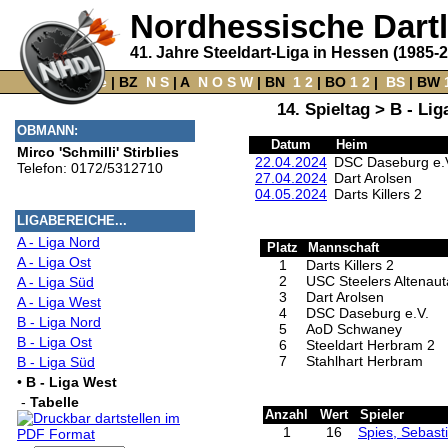
Nordhessische Dart
41. Jahre Steeldart-Liga in Hessen (1985-
Home
‌ |
BZ
‌
N
S
‌ |
A
‌
N
O
S
W
‌ |
BN
‌
1
2
|
BO
‌
1
2
|
‌
BS
|
BW
‌
14. Spieltag > B - Li
OBMANN:
Datum
Heim
Mirco 'Schmilli' Stirblies
22.04.2024
DSC Daseburg e.
Telefon: 0172/5312710
27.04.2024
Dart Arolsen
04.05.2024
Darts Killers 2
LIGABEREICHE...
A - Liga Nord
Platz
Mannschaft
A - Liga Ost
1
Darts Killers 2
2
USC Steelers Altenaut
A - Liga Süd
3
Dart Arolsen
A - Liga West
4
DSC Daseburg e.V.
B - Liga Nord
5
AoD Schwaney
B - Liga Ost
6
Steeldart Herbram 2
7
Stahlhart Herbram
B - Liga Süd
•
B - Liga West
-
Tabelle
Anzahl
Wert
Spieler
1
16
Spies, Sebast