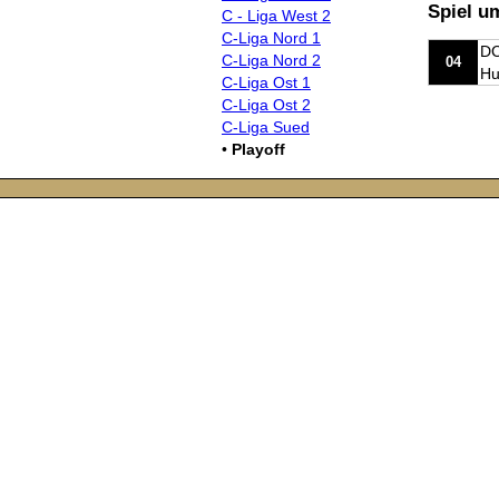
Spiel u
C - Liga West 2
C-Liga Nord 1
DC
C-Liga Nord 2
04
Hu
C-Liga Ost 1
C-Liga Ost 2
C-Liga Sued
•
Playoff