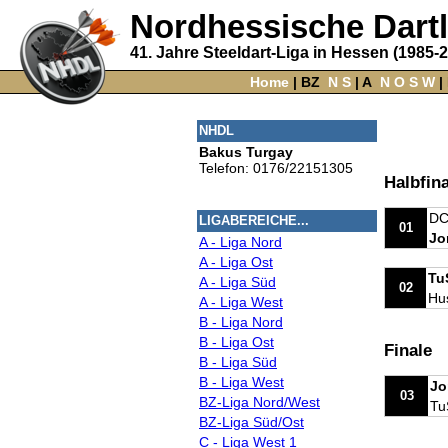
Nordhessische Dart
41. Jahre Steeldart-Liga in Hessen (1985-
Home
‌ |
BZ
‌
N
S
‌ |
A
‌
N
O
S
W
‌ |
NHDL
Bakus Turgay
Telefon: 0176/22151305
Halbfina
DC
LIGABEREICHE...
01
Jo
A - Liga Nord
A - Liga Ost
Tu
A - Liga Süd
02
Hus
A - Liga West
B - Liga Nord
B - Liga Ost
Finale
B - Liga Süd
B - Liga West
Jo
03
BZ-Liga Nord/West
Tu
BZ-Liga Süd/Ost
C - Liga West 1