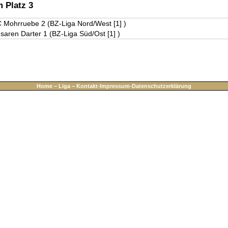
m Platz 3
 Mohrruebe 2 (BZ-Liga Nord/West [1] )
saren Darter 1 (BZ-Liga Süd/Ost [1] )
Home
−
Liga
−
Kontakt-Impressum-Datenschutzerklärung