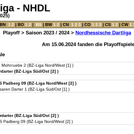
liga - NHDL
2025)
BN
‌
1
2
|
BO
‌
1
2
|
‌
BS
|
BW
‌
1
2
‌ |
CN
‌
1
2
3
|
CO
‌
1
2
3
|
CS
‌
1
2
|
CW
‌
1
Playoff > Saison 2023 / 2024 >
Nordhessische Dartliga
Am 15.06.2024 fanden die Playoffspiele
le
 Mohrruebe 2 (BZ-Liga Nord/West [1] )
rdarter (BZ-Liga Süd/Ost [2] )
S Padberg 09 (BZ-Liga Nord/West [2] )
aren Darter 1 (BZ-Liga Süd/Ost [1] )
rdarter (BZ-Liga Süd/Ost [2] )
S Padberg 09 (BZ-Liga Nord/West [2] )