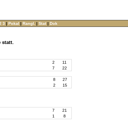
2
3
‌ |‌
Pokal
‌ |‌
Rangl.
‌ |‌
Stat
‌ |‌
Dok
 statt.
2
11
7
22
8
27
2
15
7
21
1
8