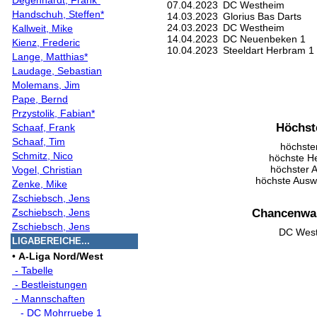
Degenhardt, Frank*
07.04.2023
DC Westheim
Handschuh, Steffen*
14.03.2023
Glorius Bas Darts
24.03.2023
DC Westheim
Kallweit, Mike
14.04.2023
DC Neuenbeken 1
Kienz, Frederic
10.04.2023
Steeldart Herbram 1
Lange, Matthias*
Laudage, Sebastian
Molemans, Jim
Pape, Bernd
Przystolik, Fabian*
Höchst
Schaaf, Frank
Schaaf, Tim
höchste
Schmitz, Nico
höchste H
höchster A
Vogel, Christian
höchste Ausw
Zenke, Mike
Zschiebsch, Jens
Chancenwah
Zschiebsch, Jens
Zschiebsch, Jens
DC Wes
LIGABEREICHE...
•
A-Liga Nord/West
- Tabelle
- Bestleistungen
- Mannschaften
- DC Mohrruebe 1