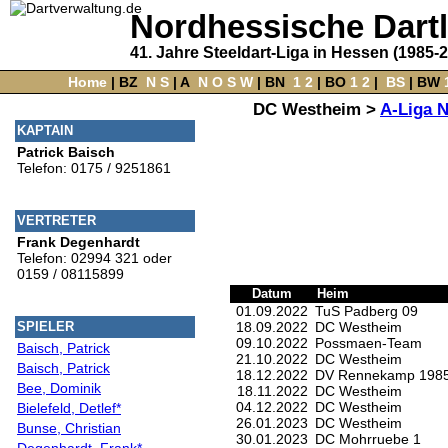
Nordhessische Dart
41. Jahre Steeldart-Liga in Hessen (1985-
Home
‌ |
BZ
‌
N
S
‌ |
A
‌
N
O
S
W
‌ |
BN
‌
1
2
|
BO
‌
1
2
|
‌
BS
|
BW
‌
DC Westheim >
A-Liga 
KAPTAIN
Patrick Baisch
Telefon: 0175 / 9251861
VERTRETER
Frank Degenhardt
Telefon: 02994 321 oder
0159 / 08115899
Datum
Heim
01.09.2022
TuS Padberg 09
18.09.2022
DC Westheim
SPIELER
09.10.2022
Possmaen-Team
Baisch, Patrick
21.10.2022
DC Westheim
Baisch, Patrick
18.12.2022
DV Rennekamp 1985
Bee, Dominik
18.11.2022
DC Westheim
04.12.2022
DC Westheim
Bielefeld, Detlef*
26.01.2023
DC Westheim
Bunse, Christian
30.01.2023
DC Mohrruebe 1