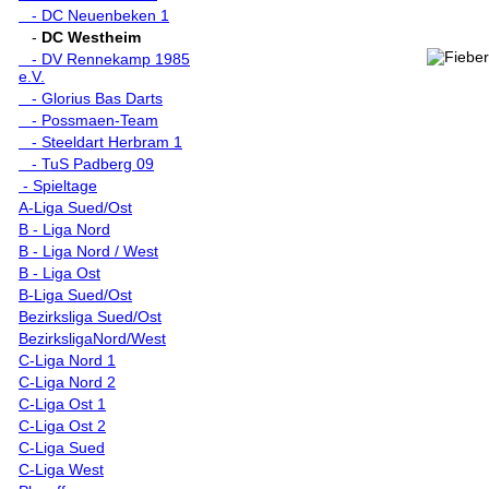
- DC Neuenbeken 1
-
DC Westheim
- DV Rennekamp 1985
e.V.
- Glorius Bas Darts
- Possmaen-Team
- Steeldart Herbram 1
- TuS Padberg 09
- Spieltage
A-Liga Sued/Ost
B - Liga Nord
B - Liga Nord / West
B - Liga Ost
B-Liga Sued/Ost
Bezirksliga Sued/Ost
BezirksligaNord/West
C-Liga Nord 1
C-Liga Nord 2
C-Liga Ost 1
C-Liga Ost 2
C-Liga Sued
C-Liga West