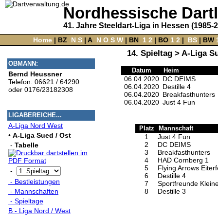
Nordhessische Dart
41. Jahre Steeldart-Liga in Hessen (1985-
Home
‌ |
BZ
‌
N
S
‌ |
A
‌
N
O
S
W
‌ |
BN
‌
1
2
|
BO
‌
1
2
|
‌
BS
|
BW
‌
14. Spieltag > A-Liga S
OBMANN:
Datum
Heim
Bernd Heussner
06.04.2020
DC DEIMS
Telefon: 06621 / 64290
06.04.2020
Destille 4
oder 0176/23182308
06.04.2020
Breakfasthunters
06.04.2020
Just 4 Fun
LIGABEREICHE...
A-Liga Nord West
Platz
Mannschaft
•
A-Liga Sued / Ost
1
Just 4 Fun
2
DC DEIMS
-
Tabelle
3
Breakfasthunters
4
HAD Cornberg 1
5
Flying Arrows Eiterf
-
6
Destille 4
- Bestleistungen
7
Sportfreunde Klein
8
Destille 3
- Mannschaften
- Spieltage
B - Liga Nord / West