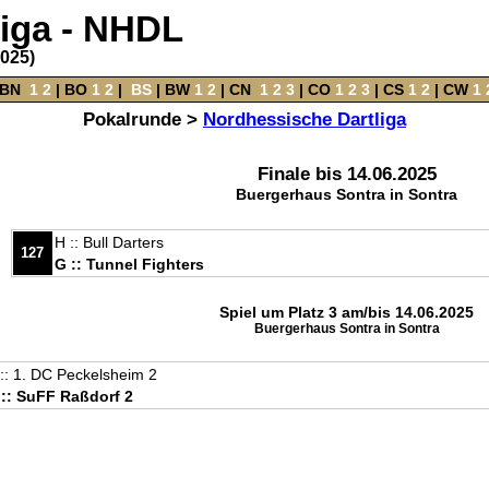
liga - NHDL
2025)
BN
‌
1
2
|
BO
‌
1
2
|
‌
BS
|
BW
‌
1
2
‌ |
CN
‌
1
2
3
|
CO
‌
1
2
3
|
CS
‌
1
2
|
CW
‌
1
Pokalrunde >
Nordhessische Dartliga
Finale bis 14.06.2025
Buergerhaus Sontra in Sontra
H :: Bull Darters
127
G :: Tunnel Fighters
Spiel um Platz 3 am/bis 14.06.2025
Buergerhaus Sontra in Sontra
:: 1. DC Peckelsheim 2
 :: SuFF Raßdorf 2