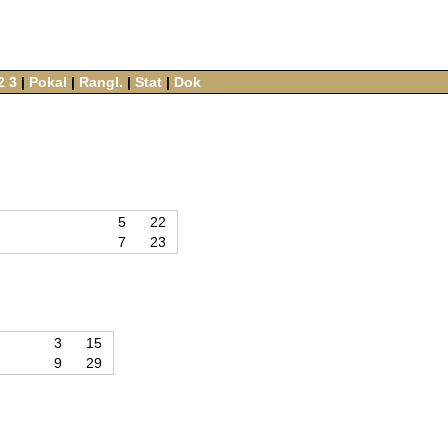
2
3
‌ |‌
Pokal
‌ |‌
Rangl.
‌ |‌
Stat
‌ |‌
Dok
5
22
7
23
3
15
9
29