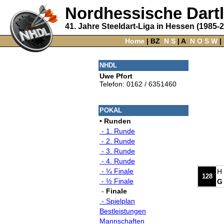
Nordhessische Dart
41. Jahre Steeldart-Liga in Hessen (1985-
Home
‌ |
BZ
‌
N
S
‌ |
A
‌
N
O
S
W
‌ |
NHDL
Uwe Pfort
Telefon: 0162 / 6351460
POKAL
•
Runden
- 1. Runde
- 2. Runde
- 3. Runde
- 4. Runde
- ¼ Finale
H 
128
- ½ Finale
G
-
Finale
- Spielplan
Bestleistungen
Mannschaften