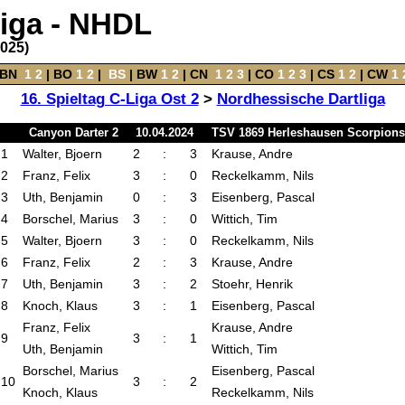
liga - NHDL
2025)
BN
‌
1
2
|
BO
‌
1
2
|
‌
BS
|
BW
‌
1
2
‌ |
CN
‌
1
2
3
|
CO
‌
1
2
3
|
CS
‌
1
2
|
CW
‌
1
16. Spieltag C-Liga Ost 2
>
Nordhessische Dartliga
Canyon Darter 2
10.04.2024
TSV 1869 Herleshausen Scorpions
1
Walter, Bjoern
2
:
3
Krause, Andre
2
Franz, Felix
3
:
0
Reckelkamm, Nils
3
Uth, Benjamin
0
:
3
Eisenberg, Pascal
4
Borschel, Marius
3
:
0
Wittich, Tim
5
Walter, Bjoern
3
:
0
Reckelkamm, Nils
6
Franz, Felix
2
:
3
Krause, Andre
7
Uth, Benjamin
3
:
2
Stoehr, Henrik
8
Knoch, Klaus
3
:
1
Eisenberg, Pascal
Franz, Felix
Krause, Andre
9
3
:
1
Uth, Benjamin
Wittich, Tim
Borschel, Marius
Eisenberg, Pascal
10
3
:
2
Knoch, Klaus
Reckelkamm, Nils