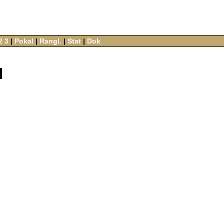
2
3
‌ |‌
Pokal
‌ |‌
Rangl.
‌ |‌
Stat
‌ |‌
Dok