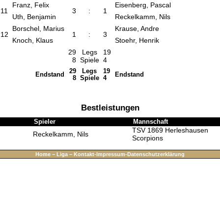
Franz, Felix
Eisenberg, Pascal
11
3
:
1
Uth, Benjamin
Reckelkamm, Nils
Borschel, Marius
Krause, Andre
12
1
:
3
Knoch, Klaus
Stoehr, Henrik
29
Legs
19
8
Spiele
4
29
Legs
19
Endstand
Endstand
8
Spiele
4
Bestleistungen
Spieler
Mannschaft
TSV 1869 Herleshausen
Reckelkamm, Nils
Scorpions
Home
−
Liga
−
Kontakt-Impressum-Datenschutzerklärung