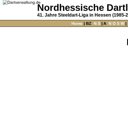
Nordhessische Dart
41. Jahre Steeldart-Liga in Hessen (1985-
Home
‌ |
BZ
‌
N
S
‌ |
A
‌
N
O
S
W
‌ |