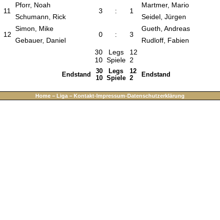
Pforr, Noah
Martmer, Mario
11
3
:
1
Schumann, Rick
Seidel, Jürgen
Simon, Mike
Gueth, Andreas
12
0
:
3
Gebauer, Daniel
Rudloff, Fabien
30
Legs
12
10
Spiele
2
30
Legs
12
Endstand
Endstand
10
Spiele
2
Home
−
Liga
−
Kontakt-Impressum-Datenschutzerklärung