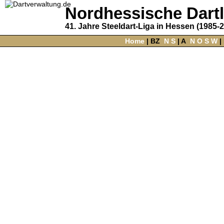
Nordhessische Dart
41. Jahre Steeldart-Liga in Hessen (1985-
Home
‌ |
BZ
‌
N
S
‌ |
A
‌
N
O
S
W
‌ |