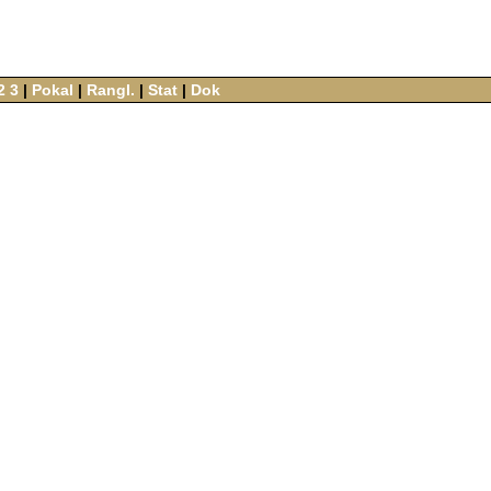
2
3
‌ |‌
Pokal
‌ |‌
Rangl.
‌ |‌
Stat
‌ |‌
Dok