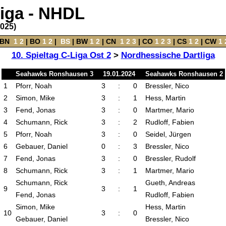
liga - NHDL
2025)
BN
‌
1
2
|
BO
‌
1
2
|
‌
BS
|
BW
‌
1
2
‌ |
CN
‌
1
2
3
|
CO
‌
1
2
3
|
CS
‌
1
2
|
CW
‌
1
10. Spieltag C-Liga Ost 2
>
Nordhessische Dartliga
Seahawks Ronshausen 3
19.01.2024
Seahawks Ronshausen 2
1
Pforr, Noah
3
:
0
Bressler, Nico
2
Simon, Mike
3
:
1
Hess, Martin
3
Fend, Jonas
3
:
0
Martmer, Mario
4
Schumann, Rick
3
:
2
Rudloff, Fabien
5
Pforr, Noah
3
:
0
Seidel, Jürgen
6
Gebauer, Daniel
0
:
3
Bressler, Nico
7
Fend, Jonas
3
:
0
Bressler, Rudolf
8
Schumann, Rick
3
:
1
Martmer, Mario
Schumann, Rick
Gueth, Andreas
9
3
:
1
Fend, Jonas
Rudloff, Fabien
Simon, Mike
Hess, Martin
10
3
:
0
Gebauer, Daniel
Bressler, Nico