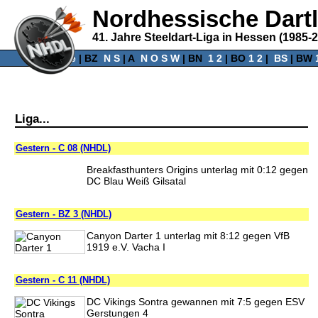
Nordhessische Dart
41. Jahre Steeldart-Liga in Hessen (1985-
Home
‌ |
BZ
‌
N
S
‌ |
A
‌
N
O
S
W
‌ |
BN
‌
1
2
|
BO
‌
1
2
|
‌
BS
|
BW
‌
Liga...
Gestern - C 08 (NHDL)
Breakfasthunters Origins unterlag mit 0:12 gegen
DC Blau Weiß Gilsatal
Gestern - BZ 3 (NHDL)
Canyon Darter 1 unterlag mit 8:12 gegen VfB
1919 e.V. Vacha I
Gestern - C 11 (NHDL)
DC Vikings Sontra gewannen mit 7:5 gegen ESV
Gerstungen 4